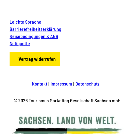
e
i
n
Leichte Sprache
e
n
Barrierefreiheitserklärung
&
Reisebedingungen & AGB
g
Netiquette
r
o
ß
Vertrag widerrufen
e
n
A
b
e
Kontakt
Impressum
Datenschutz
n
t
e
© 2026 Tourismus Marketing Gesellschaft Sachsen mbH
u
e
r
n
.