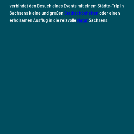
verbindet den Besuch eines Events mit einem Städte-Trip in
Sachsens kleine und großen
Stadtschönheiten
oder einen
erholsamen Ausflug in die reizvolle
Natur
Sachsens.
R
e