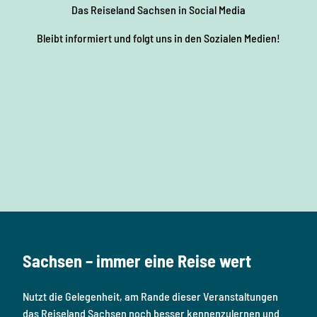
Das Reiseland Sachsen
in Social Media
Bleibt informiert und folgt uns in den Sozialen Medien!
F
I
Y
P
L
a
n
o
i
i
c
s
u
n
n
e
t
T
t
k
b
a
u
e
e
o
g
b
r
d
Sachsen – immer eine Reise wert
o
r
e
e
i
k
a
s
n
Nutzt die Gelegenheit, am Rande dieser Veranstaltungen
m
t
das Reiseland Sachsen noch besser kennenzulernen und