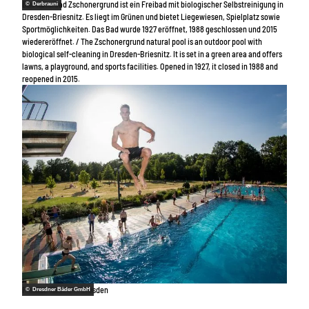
Das Naturbad Zschonergrund ist ein Freibad mit biologischer Selbstreinigung in
© Derbrauni
Dresden-Briesnitz. Es liegt im Grünen und bietet Liegewiesen, Spielplatz sowie
Sportmöglichkeiten. Das Bad wurde 1927 eröffnet, 1988 geschlossen und 2015
wiedereröffnet. / The Zschonergrund natural pool is an outdoor pool with
biological self-cleaning in Dresden-Briesnitz. It is set in a green area and offers
lawns, a playground, and sports facilities. Opened in 1927, it closed in 1988 and
reopened in 2015.
Freibad Wostra in Dresden
© Dresdner Bäder GmbH