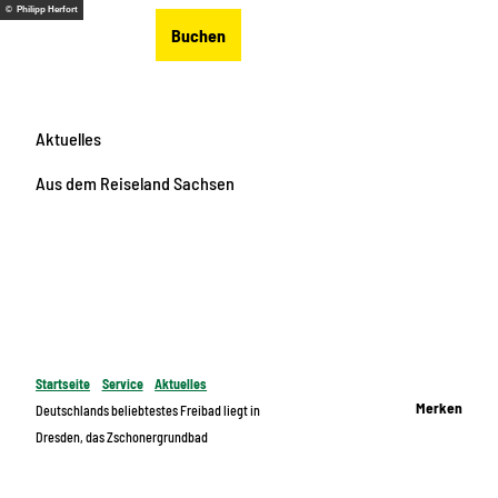
Z
© Philipp Herfort
DE
Buchen
u
Merkzettel
Suche
Menü
m
I
n
Aktuelles
h
a
Aus dem Reiseland Sachsen
l
t
Startseite
Service
Aktuelles
Merken
Deutschlands beliebtestes Freibad liegt in
Dresden, das Zschonergrundbad