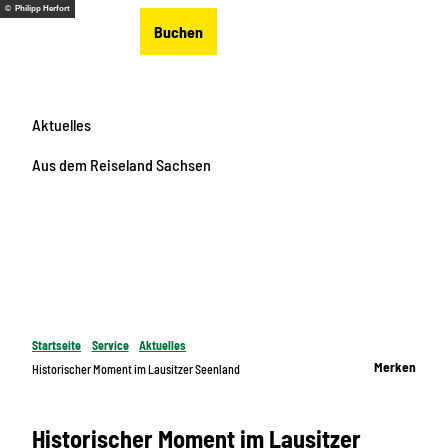
Z
© Philipp Herfort
DE
Buchen
u
Merkzettel
Suche
Menü
m
I
n
Aktuelles
h
a
Aus dem Reiseland Sachsen
l
t
Startseite
Service
Aktuelles
Merken
Historischer Moment im Lausitzer Seenland
Historischer Moment im Lausitzer