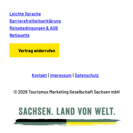
i
n
Leichte Sprache
e
n
Barrierefreiheitserklärung
&
Reisebedingungen & AGB
g
Netiquette
r
o
ß
Vertrag widerrufen
e
n
A
b
e
Kontakt
Impressum
Datenschutz
n
t
e
© 2026 Tourismus Marketing Gesellschaft Sachsen mbH
u
e
r
n
.