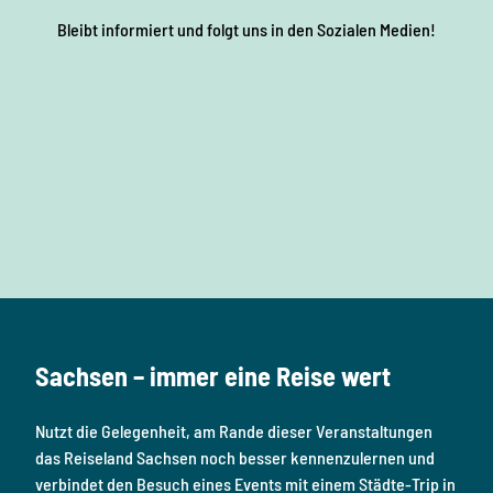
Bleibt informiert und folgt uns in den Sozialen Medien!
F
I
Y
P
L
a
n
o
i
i
c
s
u
n
n
e
t
T
t
k
b
a
u
e
e
o
g
b
r
d
Sachsen – immer eine Reise wert
o
r
e
e
i
k
a
s
n
Nutzt die Gelegenheit, am Rande dieser Veranstaltungen
m
t
das Reiseland Sachsen noch besser kennenzulernen und
verbindet den Besuch eines Events mit einem Städte-Trip in