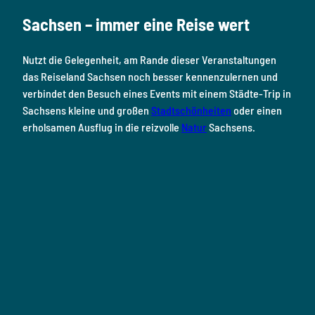
o
g
b
r
d
Sachsen – immer eine Reise wert
o
r
e
e
i
k
a
s
n
Nutzt die Gelegenheit, am Rande dieser Veranstaltungen
m
t
das Reiseland Sachsen noch besser kennenzulernen und
verbindet den Besuch eines Events mit einem Städte-Trip in
Sachsens kleine und großen
Stadtschönheiten
oder einen
erholsamen Ausflug in die reizvolle
Natur
Sachsens.