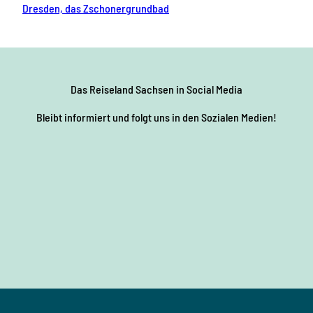
Dresden, das Zschonergrundbad
Das Reiseland Sachsen
in Social Media
Bleibt informiert und folgt uns in den Sozialen Medien!
F
I
Y
P
L
a
n
o
i
i
c
s
u
n
n
e
t
T
t
k
b
a
u
e
e