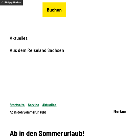
Z
© Philipp Herfort
DE
Buchen
u
Merkzettel
Suche
Menü
m
I
n
Aktuelles
h
a
Aus dem Reiseland Sachsen
l
t
Startseite
Service
Aktuelles
Merken
Ab in den Sommerurlaub!
Ab in den Sommerurlaub!