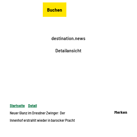
Z
DE
Buchen
u
Merkzettel
Suche
Menü
m
I
n
destination.news
h
a
Detailansicht
l
t
Startseite
Detail
Merken
Neuer Glanz im Dresdner Zwinger: Der
Innenhof erstrahlt wieder in barocker Pracht