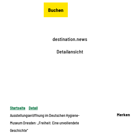
Z
DE
Buchen
u
Merkzettel
Suche
Menü
m
I
n
destination.news
h
a
Detailansicht
l
t
Startseite
Detail
Merken
Ausstellungseröffnung im Deutschen Hygiene-
Museum Dresden: „Freiheit. Eine unvollendete
Geschichte“