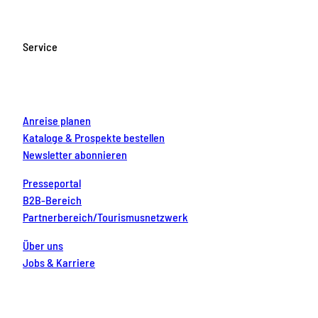
e
t
T
t
k
b
a
u
e
e
o
g
b
r
d
Service
o
r
e
e
i
k
a
s
n
m
t
Anreise planen
Kataloge & Prospekte bestellen
Newsletter abonnieren
Presseportal
B2B-Bereich
Partnerbereich/Tourismusnetzwerk
Über uns
Jobs & Karriere