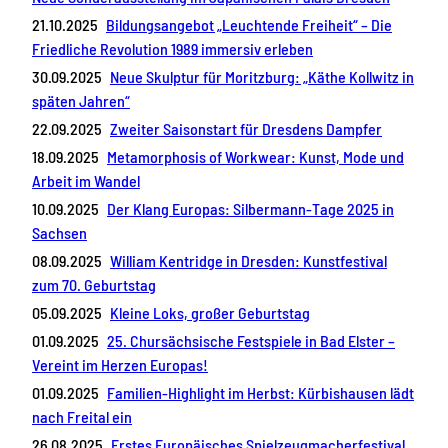
21.10.2025
Bildungsangebot „Leuchtende Freiheit“ – Die
Friedliche Revolution 1989 immersiv erleben
30.09.2025
Neue Skulptur für Moritzburg: „Käthe Kollwitz in
späten Jahren“
22.09.2025
Zweiter Saisonstart für Dresdens Dampfer
18.09.2025
Metamorphosis of Workwear: Kunst, Mode und
Arbeit im Wandel
10.09.2025
Der Klang Europas: Silbermann-Tage 2025 in
Sachsen
08.09.2025
William Kentridge in Dresden: Kunstfestival
zum 70. Geburtstag
05.09.2025
Kleine Loks, großer Geburtstag
01.09.2025
25. Chursächsische Festspiele in Bad Elster –
Vereint im Herzen Europas!
01.09.2025
Familien-Highlight im Herbst: Kürbishausen lädt
nach Freital ein
26.08.2025
Erstes Europäisches Spielzeugmacherfestival