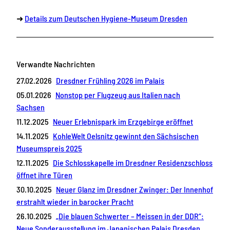
➜
Details zum Deutschen Hygiene-Museum Dresden
Verwandte Nachrichten
27.02.2026
Dresdner Frühling 2026 im Palais
05.01.2026
Nonstop per Flugzeug aus Italien nach
Sachsen
11.12.2025
Neuer Erlebnispark im Erzgebirge eröffnet
14.11.2025
KohleWelt Oelsnitz gewinnt den Sächsischen
Museumspreis 2025
12.11.2025
Die Schlosskapelle im Dresdner Residenzschloss
öffnet ihre Türen
30.10.2025
Neuer Glanz im Dresdner Zwinger: Der Innenhof
erstrahlt wieder in barocker Pracht
26.10.2025
„Die blauen Schwerter – Meissen in der DDR“:
Neue Sonderausstellung im Japanischen Palais Dresden