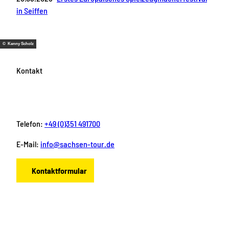
in Seiffen
© Kenny Scholz
Kontakt
Telefon:
+49 (0)351 491700
E-Mail:
info@sachsen-tour.de
Kontaktformular
F
I
Y
P
L
a
n
o
i
i
c
s
u
n
n