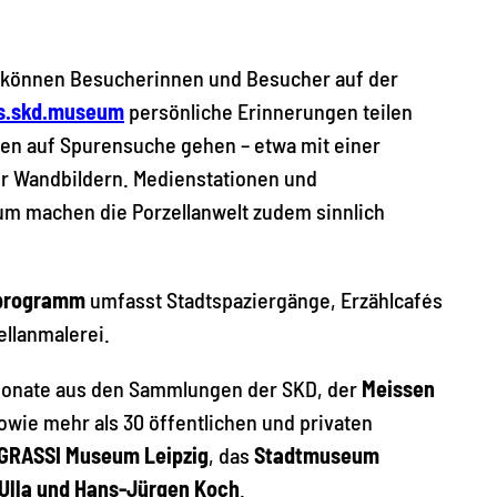
g können Besucherinnen und Besucher auf der
s.skd.museum
persönliche Erinnerungen teilen
ten auf Spurensuche gehen – etwa mit einer
er Wandbildern. Medienstationen und
m machen die Porzellanwelt zudem sinnlich
tprogramm
umfasst Stadtspaziergänge, Erzählcafés
llanmalerei.
xponate aus den Sammlungen der SKD, der
Meissen
owie mehr als 30 öffentlichen und privaten
GRASSI Museum Leipzig
, das
Stadtmuseum
lla und Hans-Jürgen Koch
.