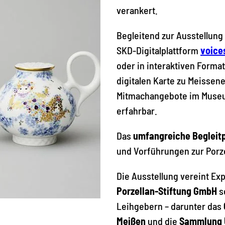
verankert.
Begleitend zur Ausstellun
SKD-Digitalplattform
voice
oder in interaktiven Forma
digitalen Karte zu Meissen
Mitmachangebote im Museu
erfahrbar.
Das
umfangreiche Beglei
und Vorführungen zur Porze
Die Ausstellung vereint E
Porzellan-Stiftung GmbH
s
Leihgebern – darunter das
Meißen
und die
Sammlung U