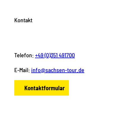
Kontakt
Telefon:
+49 (0)351 491700
E-Mail:
info@sachsen-tour.de
Kontaktformular
F
I
Y
P
L
a
n
o
i
i
c
s
u
n
n
e
t
T
t
k