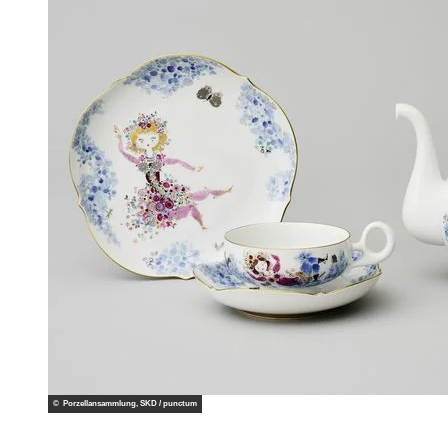
© Porzellansammlung, SKD / punctum