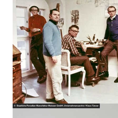
© Staatliche Porzellan-Manufaktur Meissen GmbH, Unternehmensarchiv / Klaus Tänzer