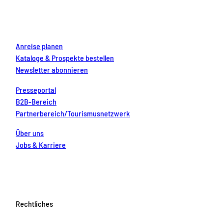
o
r
e
e
i
k
a
s
n
m
t
Anreise planen
Kataloge & Prospekte bestellen
Newsletter abonnieren
Presseportal
B2B-Bereich
Partnerbereich/Tourismusnetzwerk
Über uns
Jobs & Karriere
Rechtliches