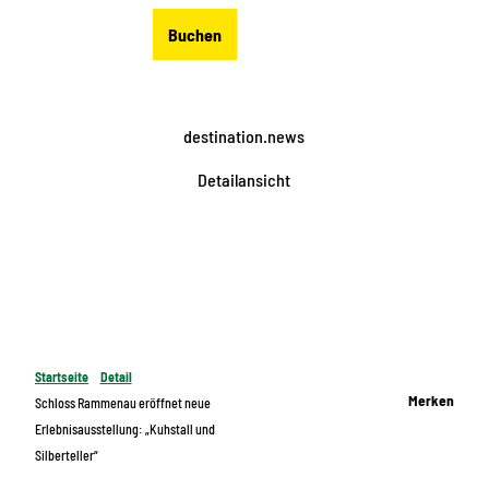
Z
DE
Buchen
u
Merkzettel
Suche
Menü
m
I
n
destination.news
h
a
Detailansicht
l
t
Startseite
Detail
Merken
Schloss Rammenau eröffnet neue
Erlebnisausstellung: „Kuhstall und
Silberteller“