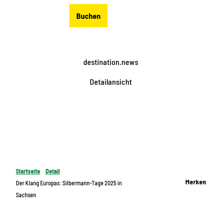
Z
DE
Buchen
u
Merkzettel
Suche
Menü
m
I
n
destination.news
h
a
Detailansicht
l
t
Startseite
Detail
Merken
Der Klang Europas: Silbermann-Tage 2025 in
Sachsen