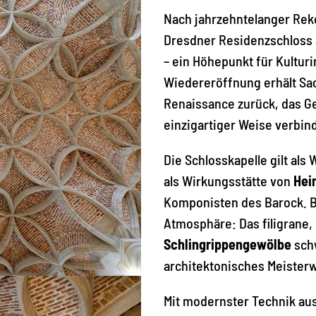
Nach jahrzehntelanger Reko
Dresdner Residenzschloss
– ein Höhepunkt für Kulturi
Wiedereröffnung erhält Sa
Renaissance zurück, das G
einzigartiger Weise verbind
Die Schlosskapelle gilt als
als Wirkungsstätte von
Hei
Komponisten des Barock. 
Atmosphäre: Das filigrane, 
Schlingrippengewölbe
schw
architektonisches Meister
Mit modernster Technik ausg