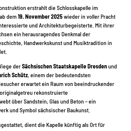
nstruktion erstrahlt die Schlosskapelle im
 ab dem
19. November 2025
wieder in voller Pracht
nteressierte und Architekturbegeisterte. Mit ihrer
chsen ein herausragendes Denkmal der
eschichte, Handwerkskunst und Musiktradition in
et.
 Wiege der
Sächsischen Staatskapelle Dresden
und
nrich Schütz
, einem der bedeutendsten
Besucher erwartet ein Raum von beeindruckender
originalgetreu rekonstruierte
ebt über Sandstein, Glas und Beton – ein
werk und Symbol sächsischer Baukunst.
estattet, dient die Kapelle künftig als Ort für