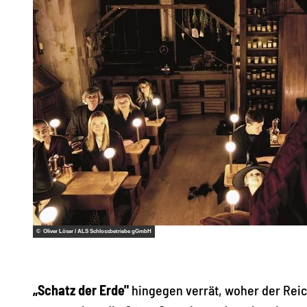
© Oliver Löser / ALS Schlossbetriebe gGmbH
„Schatz der Erde"
hingegen verrät, woher der Rei