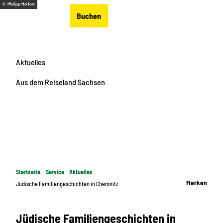
Z
© Philipp Herfort
DE
Buchen
u
Merkzettel
Suche
Menü
m
I
n
Aktuelles
h
a
Aus dem Reiseland Sachsen
l
t
Startseite
Service
Aktuelles
Merken
Jüdische Familiengeschichten in Chemnitz
Jüdische Familiengeschichten in