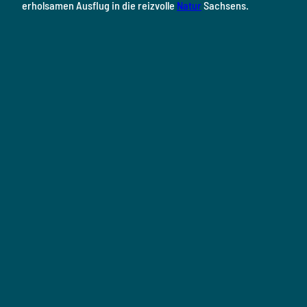
erholsamen Ausflug in die reizvolle
Natur
Sachsens.
R
e
i
D
r
n
e