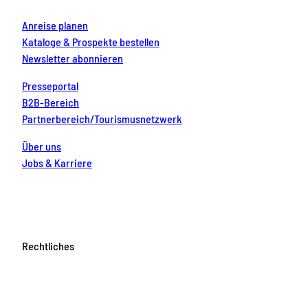
s
ü
e
Anreise planen
c
m
Kataloge & Prospekte bestellen
i
k
t
Newsletter abonnieren
!
e
u
Presseportal
r
B2B-Bereich
e
Partnerbereich/Tourismusnetzwerk
r
F
a
Über uns
m
Jobs & Karriere
i
l
i
e
b
e
i
Rechtliches
k
l
e
i
n