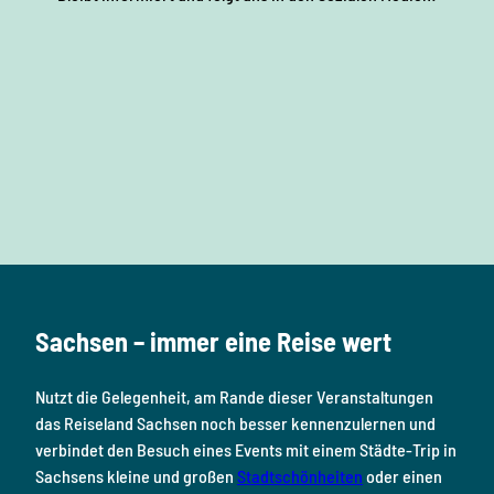
F
I
Y
P
L
a
n
o
i
i
c
s
u
n
n
e
t
T
t
k
b
a
u
e
e
o
g
b
r
d
Sachsen – immer eine Reise wert
o
r
e
e
i
k
a
s
n
Nutzt die Gelegenheit, am Rande dieser Veranstaltungen
m
t
das Reiseland Sachsen noch besser kennenzulernen und
verbindet den Besuch eines Events mit einem Städte-Trip in
Sachsens kleine und großen
Stadtschönheiten
oder einen