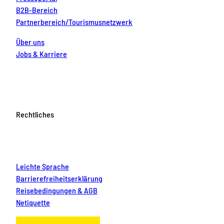
r
B2B-Bereich
e
Partnerbereich/Tourismusnetzwerk
r
F
a
Über uns
m
Jobs & Karriere
i
l
i
e
b
e
i
Rechtliches
k
l
e
i
n
Leichte Sprache
e
n
Barrierefreiheitserklärung
&
Reisebedingungen & AGB
g
Netiquette
r
o
ß