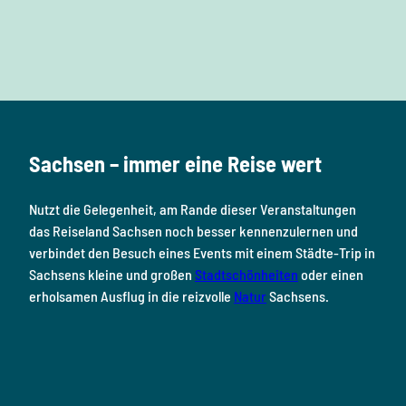
F
I
Y
P
L
a
n
o
i
i
c
s
u
n
n
e
t
T
t
k
b
a
u
e
e
o
g
b
r
d
Sachsen – immer eine Reise wert
o
r
e
e
i
k
a
s
n
Nutzt die Gelegenheit, am Rande dieser Veranstaltungen
m
t
das Reiseland Sachsen noch besser kennenzulernen und
verbindet den Besuch eines Events mit einem Städte-Trip in
Sachsens kleine und großen
Stadtschönheiten
oder einen
erholsamen Ausflug in die reizvolle
Natur
Sachsens.