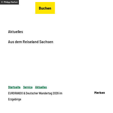
Z
© Philipp Herfort
DE
Buchen
u
Merkzettel
Suche
Menü
m
I
n
Aktuelles
h
a
Aus dem Reiseland Sachsen
l
t
Startseite
Service
Aktuelles
Merken
EURORANDO & Deutscher Wandertag 2026 im
Erzgebirge