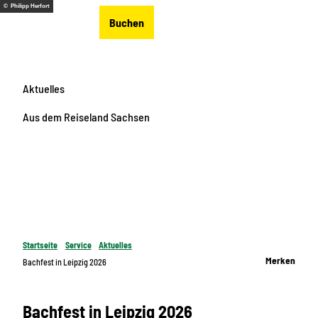
Z
© Philipp Herfort
DE
Buchen
u
Merkzettel
Suche
Menü
m
I
n
Aktuelles
h
a
Aus dem Reiseland Sachsen
l
t
Startseite
Service
Aktuelles
Merken
Bachfest in Leipzig 2026
Bachfest in Leipzig 2026