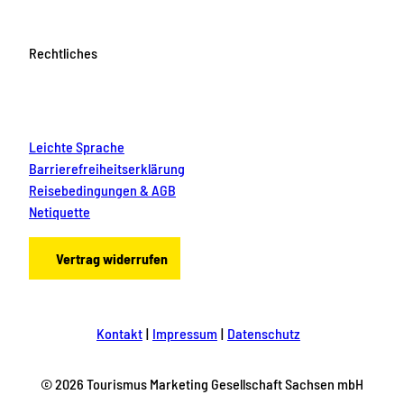
b
e
i
Rechtliches
k
l
e
i
n
Leichte Sprache
e
n
Barrierefreiheitserklärung
&
Reisebedingungen & AGB
g
Netiquette
r
o
ß
Vertrag widerrufen
e
n
A
b
e
Kontakt
Impressum
Datenschutz
n
t
e
© 2026 Tourismus Marketing Gesellschaft Sachsen mbH
u