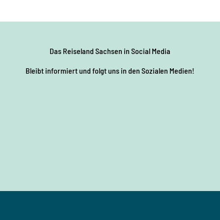
Das Reiseland Sachsen
in Social Media
Bleibt informiert und folgt uns in den Sozialen Medien!
F
I
Y
P
L
a
n
o
i
i
c
s
u
n
n
e
t
T
t
k
b
a
u
e
e
o
g
b
r
d