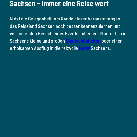
Sachsen – immer eine Reise wert
o
r
e
e
i
k
a
s
n
Nutzt die Gelegenheit, am Rande dieser Veranstaltungen
m
t
das Reiseland Sachsen noch besser kennenzulernen und
verbindet den Besuch eines Events mit einem Städte-Trip in
Sachsens kleine und großen
Stadtschönheiten
oder einen
erholsamen Ausflug in die reizvolle
Natur
Sachsens.