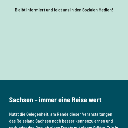
Bleibt informiert und folgt uns in den Sozialen Medien!
F
I
Y
P
L
a
n
o
i
i
c
s
u
n
n
e
t
T
t
k
b
a
u
e
e
o
g
b
r
d
Sachsen – immer eine Reise wert
o
r
e
e
i
k
a
s
n
Nutzt die Gelegenheit, am Rande dieser Veranstaltungen
m
t
das Reiseland Sachsen noch besser kennenzulernen und
verbindet den Besuch eines Events mit einem Städte-Trip in