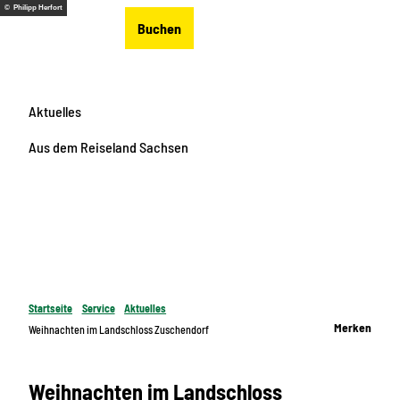
Z
© Philipp Herfort
DE
Buchen
u
Merkzettel
Suche
Menü
m
I
n
Aktuelles
h
a
Aus dem Reiseland Sachsen
l
t
Startseite
Service
Aktuelles
Merken
Weihnachten im Landschloss Zuschendorf
Weihnachten im Landschloss