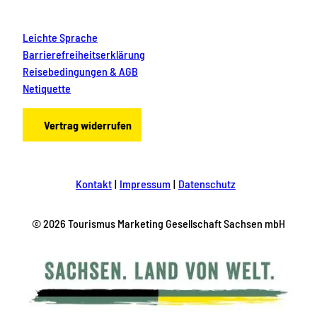
i
n
Leichte Sprache
e
n
Barrierefreiheitserklärung
&
Reisebedingungen & AGB
g
Netiquette
r
o
ß
Vertrag widerrufen
e
n
A
b
e
Kontakt
Impressum
Datenschutz
n
t
e
© 2026 Tourismus Marketing Gesellschaft Sachsen mbH
u
e
r
n
.