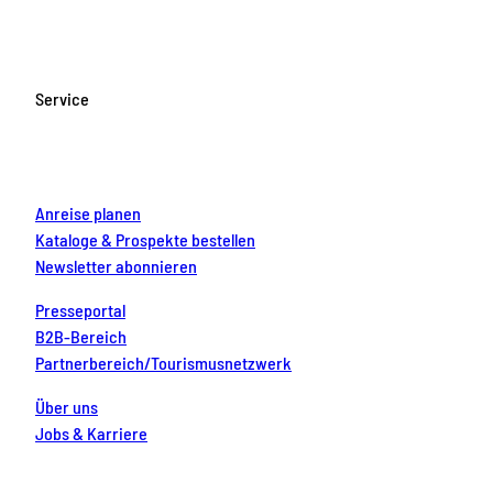
c
s
u
n
n
e
t
T
t
k
b
a
u
e
e
o
g
b
r
d
Service
o
r
e
e
i
k
a
s
n
m
t
Anreise planen
Kataloge & Prospekte bestellen
Newsletter abonnieren
Presseportal
B2B-Bereich
Partnerbereich/Tourismusnetzwerk
Über uns
Jobs & Karriere