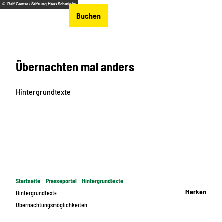
Z
© Ralf Ganter / Stiftung Haus Schminke
DE
Buchen
u
Merkzettel
Suche
Menü
m
I
n
Übernachten mal anders
h
a
l
Hintergrundtexte
t
Startseite
Presseportal
Hintergrundtexte
Merken
Hintergrundtexte
Übernachtungsmöglichkeiten