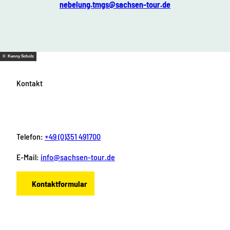
nebelung.tmgs@sachsen-tour.de
© Kenny Scholz
Kontakt
Telefon:
+49 (0)351 491700
E-Mail:
info@sachsen-tour.de
Kontaktformular
F
I
Y
P
L
a
n
o
i
i