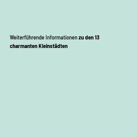
h
e
m
© TM
GS, L
n
ohse
i
Weiterführende Informationen
zu den 13
t
charmanten Kleinstädten
z