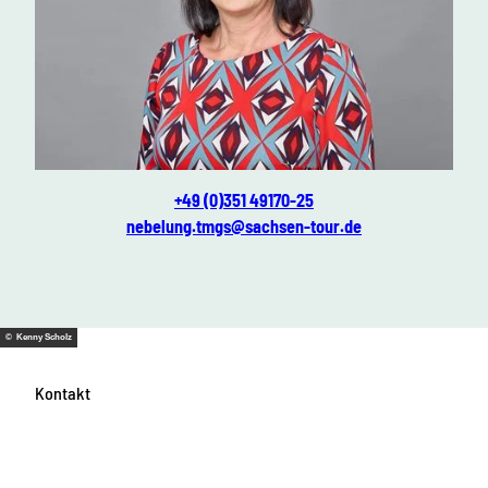
k
Ines Nebelung
+49 (0)351 49170-25
nebelung.tmgs@sachsen-tour.de
© Kenny Scholz
Kontakt