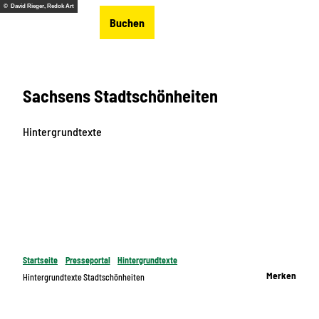
Z
© David Rieger, Redok Art
DE
Buchen
u
Merkzettel
Suche
Menü
m
I
n
Sachsens Stadtschönheiten
h
a
l
Hintergrundtexte
t
Startseite
Presseportal
Hintergrundtexte
Merken
Hintergrundtexte Stadtschönheiten