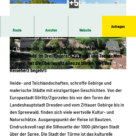
Anfragen
Geht 5 Tage lang auf Entdeckungstour durch die östlichste
Route
Anrufen
Website
Landschaftsregion Deutschlands!
© TMGS/Dittrich , Sylvio Dittrich | KI-optimiert
© Manfred Lohse | KI-optimiert |
CC-BY-NC-ND
Die Oberlausitz - die östlichste Landschaftsregion
Deutschlands. Im Dreiländereck zu Polen und Tschechien
gelegen, hat die Oberlausitz alles zu bieten, was das
Reiseherz begehrt:
© Jens-Michael Bierke
Heide- und Teichlandschaften, schroffe Gebirge und
malerische Städte mit einzigartigen Geschichten. Von der
Europastadt Görlitz/Zgorzelec bis vor den Toren der
Landeshauptstadt Dresden und vom Zittauer Gebirge bis in
den Spreewald, finden sich viele wertvolle Kultur- und
Naturschätze. Ausgangspunkt der Reise ist Bautzen.
Eindrucksvoll ragt die Silhouette der 1000-jährigen Stadt
über der Spree. Die Stadt der Türme ist das kulturelle