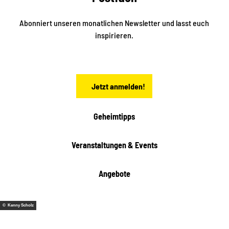
d
l
e
t
i
Abonniert unseren monatlichen Newsletter und lasst euch
s
n
inspirieren.
c
s
t
h
ä
ö
d
n
t
Jetzt anmelden!
e
h
e
i
Geheimtipps
t
e
Veranstaltungen & Events
n
Angebote
© Kenny Scholz