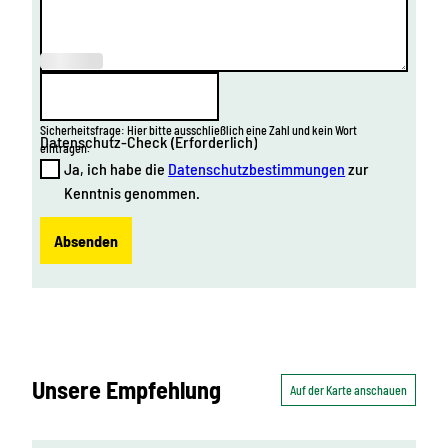
(Erforderl
ich)
Sicherheitsfrage: Hier bitte ausschließlich eine Zahl und kein Wort
Datenschutz-Check
(Erforderlich)
eintragen.
Ja, ich habe die
Datenschutzbestimmungen
zur
Kenntnis genommen.
Absenden
Unsere Empfehlung
Auf der Karte anschauen