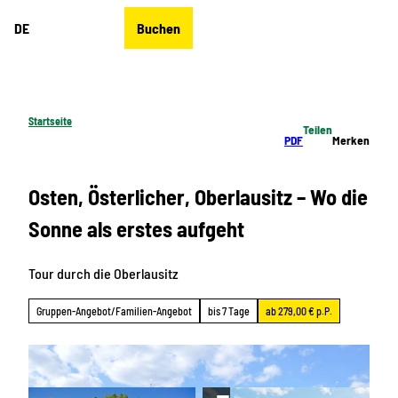
Z
DE
Buchen
u
Merkzettel
Suche
Menü
m
I
n
h
Startseite
Teilen
a
PDF
Merken
l
t
Osten, Österlicher, Oberlausitz – Wo die
Sonne als erstes aufgeht
Tour durch die Oberlausitz
Gruppen-Angebot/Familien-Angebot
bis 7 Tage
ab 279,00 € p.P.