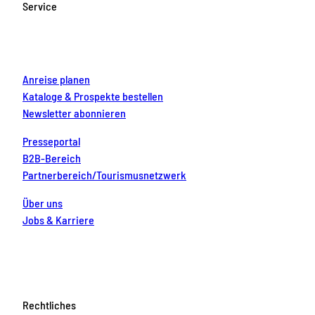
o
g
b
r
d
Service
o
r
e
e
i
k
a
s
n
m
t
Anreise planen
Kataloge & Prospekte bestellen
Newsletter abonnieren
Presseportal
B2B-Bereich
Partnerbereich/Tourismusnetzwerk
Über uns
Jobs & Karriere
Rechtliches