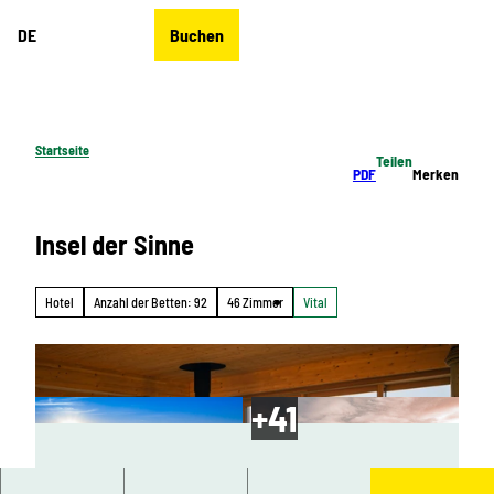
Z
DE
Buchen
u
Merkzettel
Suche
Menü
m
I
n
h
Startseite
Teilen
a
PDF
Merken
l
t
Insel der Sinne
Hotel
Anzahl der Betten: 92
46 Zimmer
Vital