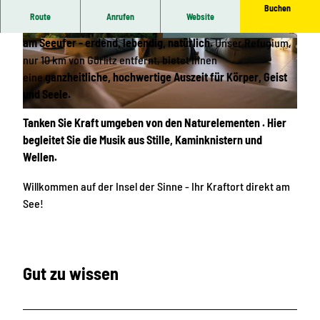
Buchen
Route
Anrufen
Website
Erleben Sie ein
wahres Naturparadies
in Alleinlage,
direkt
am Seeufer - erdend, lebendig, natürlich.
Unser Refugium,
H
© Jan Rohleder | KI-optimiert |
CC-BY-SA
nur 10 km von Görlitz entfernt, bietet Ihnen
o
eine
ganzheitliche, hochwertige Auszeit für Körper, Geist
t
und Seele.
e
l
© PAUL GLASER
Tanken Sie Kraft umgeben von den Naturelementen . Hier
a
begleitet Sie die Musik aus Stille, Kaminknistern und
n
Wellen.
s
i
Willkommen auf der Insel der Sinne - Ihr Kraftort direkt am
c
See!
h
t
Gut zu wissen