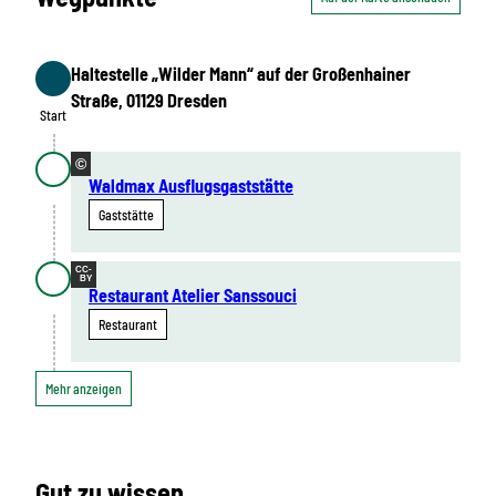
Haltestelle „Wilder Mann“ auf der Großenhainer
Start
Straße, 01129 Dresden
Start
©
Waldmax Ausflugsgaststätte
Gaststätte
CC-
BY
Restaurant Atelier Sanssouci
Restaurant
Mehr anzeigen
Gut zu wissen