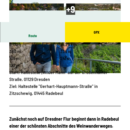
GPX
Route
6:00 h
14,25 km
© Max Schroeder, Weingut Hoflößnitz
© markenteam, Dresden Elbland
380 m
374 m
109 m
241 m
132 m
Start: Haltestelle „Wilder Mann“ auf der Großenhainer
© Sebastian Weingart, Dresden Elbland |
CC-BY
Straße, 01129 Dresden
Ziel: Haltestelle "Gerhart-Hauptmann-Straße" in
Zitzschewig, 01445 Radebeul
Zunächst noch auf Dresdner Flur beginnt dann in Radebeul
einer der schönsten Abschnitte des Weinwanderweges.