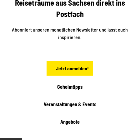
Reiseträume aus Sachsen direkt ins
k
i
e
k
Postfach
n
e
i
n
n
S
Abonniert unseren monatlichen Newsletter und lasst euch
a
inspirieren.
c
h
s
e
n
Jetzt anmelden!
Geheimtipps
Veranstaltungen & Events
Angebote