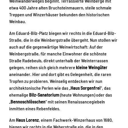
Weinwanderweges beginnt. Terrassierte Weinberge mit
etwa 400 Jahre alten Bruchsteinmauern, steile schmale
Treppen und Winzerhäuser bekunden den historischen
Weinbau.
Am Eduard-Bilz-Platz biegen wir rechts in die Eduard-Bilz-
Straße, die in die Weinbergstraße übergeht. Nun stoßen wir
auch auf die gegenwärtige Weinwirtschaft: Auf der
Weinbergstraße, für manche Einwohner die schönste
Straße Radebeuls, direkt unterhalb der Weinterrassen
gelegen, reihen sich gleich mehrere
kleine Weingüter
aneinander. Hier und dort gibt es Gelegenheit, die raren
Tropfen zu probieren. Weinselig entdecken wir nun
architektonische Perlen wie das „
Haus Sorgenfrei
“, das
ehemalige
Bilz-Sanatorium
(heute Wohnungen) oder das
„
Bennoschlösschen
“ mit seinen Renaissancegiebeln
inmitten eines Rebenfeldes.
Am
Haus Lorenz
, einem Fachwerk-Winzerhaus von 1680,
biegen wir rechts in die Weberstraße ein, die in den