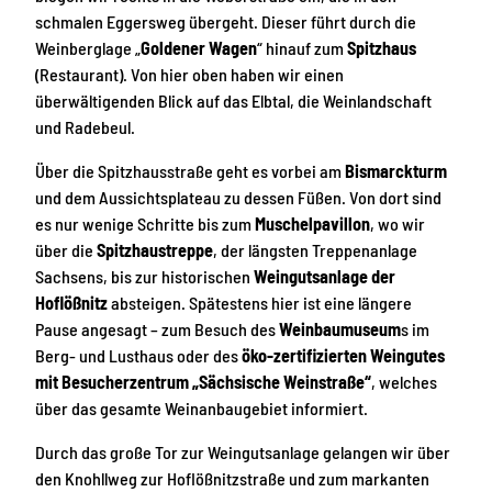
schmalen Eggersweg übergeht. Dieser führt durch die
Weinberglage „
Goldener Wagen
“ hinauf zum
Spitzhaus
(Restaurant). Von hier oben haben wir einen
überwältigenden Blick auf das Elbtal, die Weinlandschaft
und Radebeul.
Über die Spitzhausstraße geht es vorbei am
Bismarckturm
und dem Aussichtsplateau zu dessen Füßen. Von dort sind
es nur wenige Schritte bis zum
Muschelpavillon
, wo wir
über die
Spitzhaustreppe
, der längsten Treppenanlage
Sachsens, bis zur historischen
Weingutsanlage der
Hoflößnitz
absteigen. Spätestens hier ist eine längere
Pause angesagt – zum Besuch des
Weinbaumuseum
s im
Berg- und Lusthaus oder des
öko-zertifizierten Weingutes
mit Besucherzentrum „Sächsische Weinstraße“
, welches
über das gesamte Weinanbaugebiet informiert.
Durch das große Tor zur Weingutsanlage gelangen wir über
den Knohllweg zur Hoflößnitzstraße und zum markanten