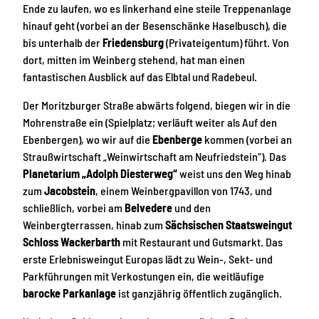
Ende zu laufen, wo es linkerhand eine steile Treppenanlage
hinauf geht (vorbei an der Besenschänke Haselbusch), die
bis unterhalb der
Friedensburg
(Privateigentum) führt. Von
dort, mitten im Weinberg stehend, hat man einen
fantastischen Ausblick auf das Elbtal und Radebeul.
Der Moritzburger Straße abwärts folgend, biegen wir in die
Mohrenstraße ein (Spielplatz; verläuft weiter als Auf den
Ebenbergen), wo wir auf die
Ebenberge
kommen (vorbei an
Straußwirtschaft „Weinwirtschaft am Neufriedstein“). Das
Planetarium „Adolph Diesterweg“
weist uns den Weg hinab
zum
Jacobstein
, einem Weinbergpavillon von 1743, und
schließlich, vorbei am
Belvedere
und den
Weinbergterrassen, hinab zum
Sächsischen Staatsweingut
Schloss Wackerbarth
mit Restaurant und Gutsmarkt. Das
erste Erlebnisweingut Europas lädt zu Wein-, Sekt- und
Parkführungen mit Verkostungen ein, die weitläufige
barocke Parkanlage
ist ganzjährig öffentlich zugänglich.