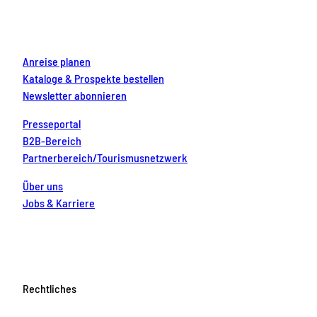
k
a
s
n
m
t
Anreise planen
Kataloge & Prospekte bestellen
Newsletter abonnieren
Presseportal
B2B-Bereich
Partnerbereich/Tourismusnetzwerk
Über uns
Jobs & Karriere
Rechtliches