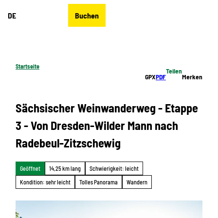
Z
DE
Buchen
u
Merkzettel
Suche
Menü
m
I
n
h
Startseite
Teilen
a
GPX
PDF
Merken
l
t
Sächsischer Weinwanderweg - Etappe
3 - Von Dresden-Wilder Mann nach
Radebeul-Zitzschewig
Geöffnet
14,25 km lang
Schwierigkeit: leicht
Kondition: sehr leicht
Tolles Panorama
Wandern