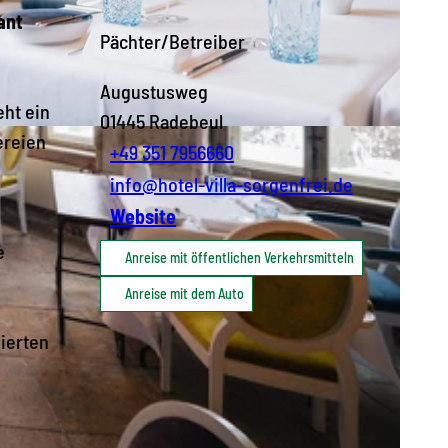
ant
Pächter/Betreiber
Augustusweg
ht ein
01445
Radebeul
ereien
+49 351 7956660
info@hotel-villa-sorgenfrei.de
Website
e
Anreise mit öffentlichen Verkehrsmitteln
Anreise mit dem Auto
ierten