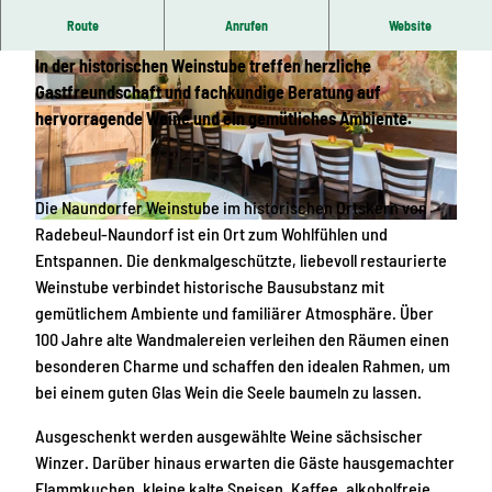
Route
Anrufen
Website
In der historischen Weinstube treffen herzliche
Gastfreundschaft und fachkundige Beratung auf
hervorragende Weine und ein gemütliches Ambiente.
© Stephan Böhlig, Dresden Elbland |
CC0
Die Naundorfer Weinstube im historischen Ortskern von
Radebeul-Naundorf ist ein Ort zum Wohlfühlen und
© Naundorfer Weinstube
Entspannen. Die denkmalgeschützte, liebevoll restaurierte
Weinstube verbindet historische Bausubstanz mit
gemütlichem Ambiente und familiärer Atmosphäre. Über
100 Jahre alte Wandmalereien verleihen den Räumen einen
besonderen Charme und schaffen den idealen Rahmen, um
bei einem guten Glas Wein die Seele baumeln zu lassen.
Ausgeschenkt werden ausgewählte Weine sächsischer
Winzer. Darüber hinaus erwarten die Gäste hausgemachter
Flammkuchen, kleine kalte Speisen, Kaffee, alkoholfreie