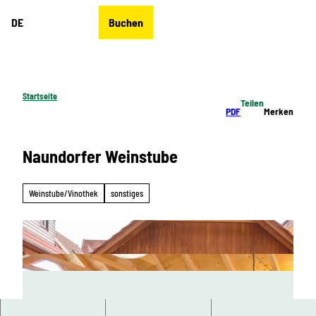
Z
DE
Buchen
u
Merkzettel
Suche
Menü
m
I
n
h
Startseite
Teilen
a
PDF
Merken
l
t
Naundorfer Weinstube
Weinstube/Vinothek
sonstiges