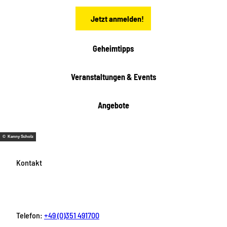
n
t
Jetzt anmelden!
e
h
e
i
Geheimtipps
t
e
Veranstaltungen & Events
n
Angebote
© Kenny Scholz
Kontakt
Telefon:
+49 (0)351 491700