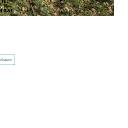
 für
önsten
nschauen