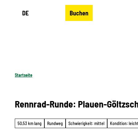
Z
DE
Buchen
u
Merkzettel
Suche
Menü
m
I
n
h
a
l
Startseite
t
Rennrad-Runde: Plauen-Göltzsch
50,53 km lang
Rundweg
Schwierigkeit: mittel
Kondition: leich