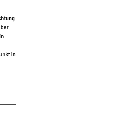
ichtung
über
in
unkt in