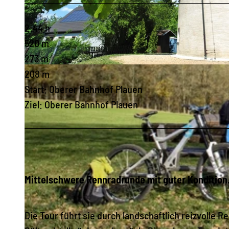
2:44 h
520 m
273 m
© FVV Rosenbach/ Vogtl. e.V. / Andreas Wetzel |
CC-BY-SA
208 m
Start: Oberer Bahnhof Plauen
Ziel: Oberer Bahnhof Plauen
Mittelschwere Rennradrunde mit guter Kondition
Die Tour führt sie durch landschaftlich reizvolle 