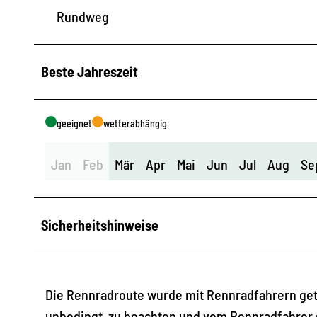
Rundweg
Beste Jahreszeit
geeignet
wetterabhängig
Jan
Feb
Mär
Apr
Mai
Jun
Jul
Aug
Se
Sicherheitshinweise
Die Rennradroute wurde mit Rennradfahrern gete
unbedingt zu beachten und vom Rennradfahrer s