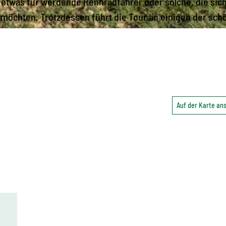
t etwas für werdende Rennradfahrer oder solche, die sich
möchten. Trotzdessen führt die Tour an einigen der sch
Auf der Karte a