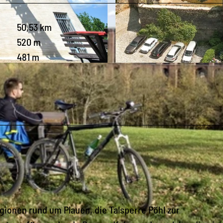
50,53 km
520 m
481 m
© Archiv TVV, Tino Peisker |
CC-BY-SA
.
Regionen rund um Plauen, die Talsperre Pöhl zur