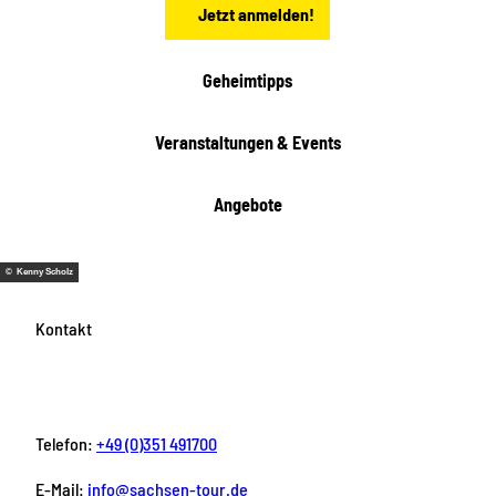
Jetzt anmelden!
e
h
e
i
Geheimtipps
t
e
Veranstaltungen & Events
n
Angebote
© Kenny Scholz
Kontakt
Telefon:
+49 (0)351 491700
E-Mail:
info@sachsen-tour.de