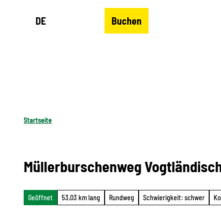
Z
DE
Buchen
u
Merkzettel
Suche
Menü
m
I
n
h
a
l
Startseite
t
Müllerburschenweg Vogtländisch
Geöffnet
53,03 km lang
Rundweg
Schwierigkeit: schwer
Ko