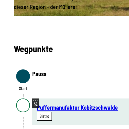
dieser Region - der Müllerei.
© Vogtland - Sinfonie der Natur |
CC-BY-SA
Wegpunkte
Pausa
Start
Start
CC-
BY-
SA
Puffermanufaktur Kobitzschwalde
Bistro