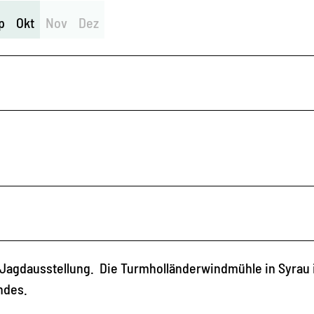
p
Okt
Nov
Dez
 Jagdausstellung. Die Turmholländerwindmühle in Syrau i
andes.