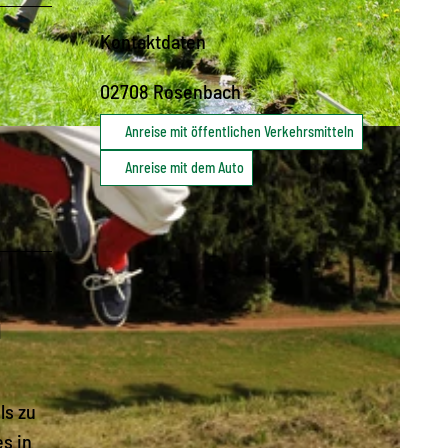
Kontaktdaten
02708
Rosenbach
Anreise mit öffentlichen Verkehrsmitteln
 |
CC-BY-SA
Anreise mit dem Auto
d
ls zu
s in