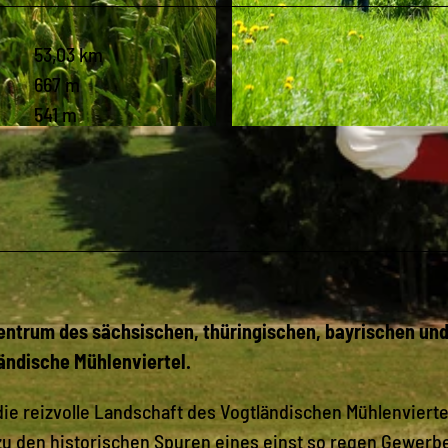
53,03 km
667 m
541 m
© FVV Rosenbach/ Vogtl. e.V./ Archiv TMGS/ R. Weisflog
Zentrum des sächsischen, thüringischen, bayrischen un
ändische Mühlenviertel.
ie reizvolle Landschaft des Vogtländischen Mühlenvierte
u den historischen Spuren eines einst so regen Gewerbe