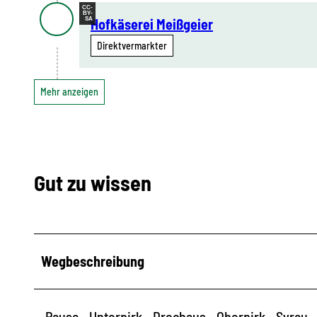
CC-
BY-
SA
Hofkäserei Meißgeier
Direktvermarkter
Mehr anzeigen
Gut zu wissen
Wegbeschreibung
Pausa - Unterpirk - Drochaus - Oberpirk - Syrau -