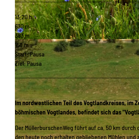
13:20 h
670 m
383 m
© Archiv TVV / Markus Daßler |
CC-BY-SA
158 m
Start: Pausa
Ziel: Pausa
Im nordwestlichen Teil des Vogtlandkreises, im 
böhmischen Vogtlandes, befindet sich das "Vogtl
Der MüllerburschenWeg führt auf ca. 50 km durch d
den heute noch erhalten gebliebenen Mühlen und z