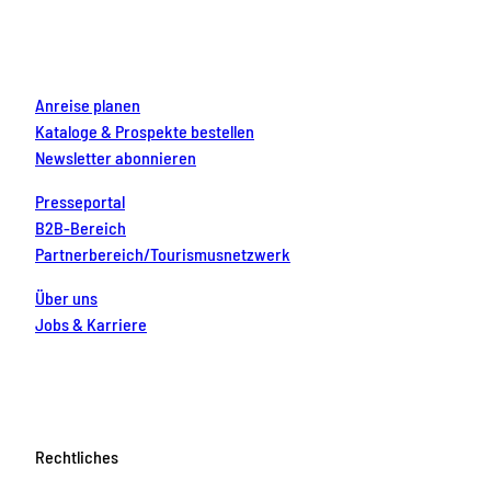
o
r
e
e
i
k
a
s
n
m
t
Anreise planen
Kataloge & Prospekte bestellen
Newsletter abonnieren
Presseportal
B2B-Bereich
Partnerbereich/Tourismusnetzwerk
Über uns
Jobs & Karriere
Rechtliches