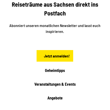
Reiseträume aus Sachsen direkt ins
d
t
e
a
Postfach
K
d
l
e
t
i
Abonniert unseren monatlichen Newsletter und lasst euch
s
n
inspirieren.
c
s
t
h
ä
ö
d
n
t
Jetzt anmelden!
e
h
e
i
Geheimtipps
t
e
Veranstaltungen & Events
n
Angebote