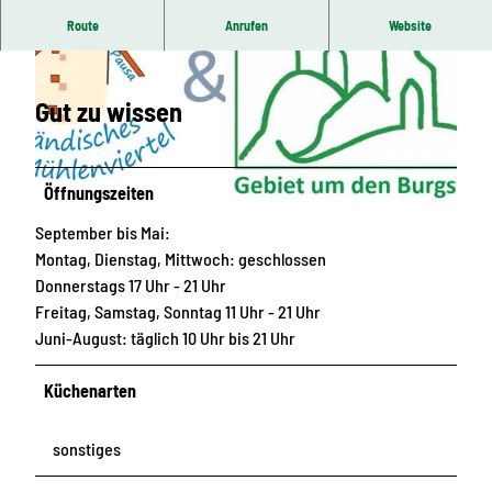
Inhaber: Katharina Nicolai
Route
Anrufen
Website
Gut zu wissen
© FVV Rosenbach/ Vogtl. e.V. |
CC-BY-SA
Öffnungszeiten
September bis Mai:
© FVV Rosenbach/ Vogtl. e.V., Heike |
CC-BY-SA
Montag, Dienstag, Mittwoch: geschlossen
Donnerstags 17 Uhr - 21 Uhr
Freitag, Samstag, Sonntag 11 Uhr - 21 Uhr
Juni-August: täglich 10 Uhr bis 21 Uhr
Küchenarten
sonstiges