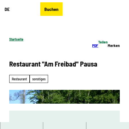
Z
DE
Buchen
u
Merkzettel
Suche
Menü
m
I
n
h
Startseite
Teilen
a
PDF
Merken
l
t
Restaurant "Am Freibad" Pausa
Restaurant
sonstiges