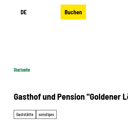
Z
DE
Buchen
u
Merkzettel
Suche
Menü
m
I
n
h
a
l
Startseite
t
Gasthof und Pension "Goldener 
Gaststätte
sonstiges