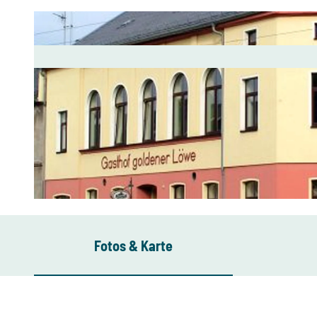
© FVV Rosenbach/ Vogtl. e.V. |
CC-BY-SA
Fotos & Karte