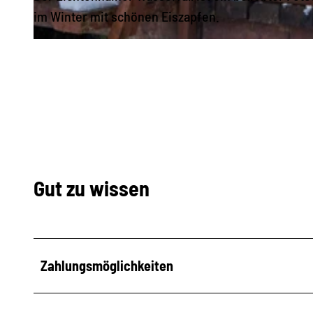
im Winter mit schönen Eiszapfen.
© via
www.saechsische-schweiz.de
, Yvonne Brückner |
CC-BY-SA
Gut zu wissen
Zahlungsmöglichkeiten