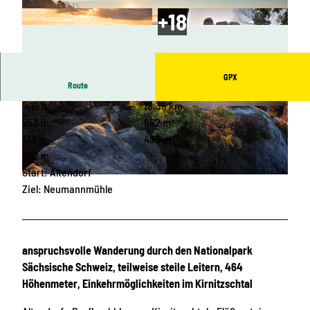
GPX
Route
7:15 h
18,35 km
© Jacqueline Voigt, Tourismusverband Sächsisc
© Achim Meurer, Tourismusverband Sächsisch
he Schweiz
e Schweiz
553 m
662 m
133 m
435 m
302 m
Start: Altendorf
© Stephan Junghanß, Tourismusverband Sächsische Schweiz
Ziel: Neumannmühle
anspruchsvolle Wanderung durch den Nationalpark
Sächsische Schweiz, teilweise steile Leitern, 464
Höhenmeter, Einkehrmöglichkeiten im Kirnitzschtal