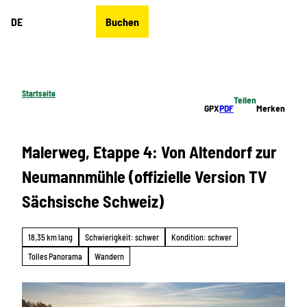
Z
DE
Buchen
u
Merkzettel
Suche
Menü
m
I
n
h
Startseite
Teilen
a
GPX
PDF
Merken
l
t
Malerweg, Etappe 4: Von Altendorf zur
Neumannmühle (offizielle Version TV
Sächsische Schweiz)
18,35 km lang
Schwierigkeit: schwer
Kondition: schwer
Tolles Panorama
Wandern