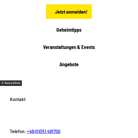
e
n
Jetzt anmelden!
Geheimtipps
Veranstaltungen & Events
Angebote
© Kenny Scholz
Kontakt
Telefon:
+49 (0)351 491700