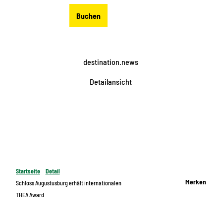
Z
DE
Buchen
u
Merkzettel
Suche
Menü
m
I
n
destination.news
h
a
Detailansicht
l
t
Startseite
Detail
Merken
Schloss Augustusburg erhält internationalen
THEA Award