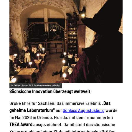
© Oliver Löser / ALS Schlossbetriebe gGmbH
Sächsische Innovation überzeugt weltweit
Große Ehre für Sachsen: Das immersive Erlebnis
„Das
geheime Laboratorium"
auf
Schloss Augustusburg
wurde
im Mai 2026 in Orlando, Florida, mit dem renommierten
THEA Award
ausgezeichnet. Damit steht das sächsische
Kulturprojekt auf einer Stufe mit internationalen Größen