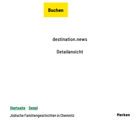
Z
DE
Buchen
u
Merkzettel
Suche
Menü
m
I
n
destination.news
h
a
Detailansicht
l
t
Startseite
Detail
Merken
Jüdische Familiengeschichten in Chemnitz