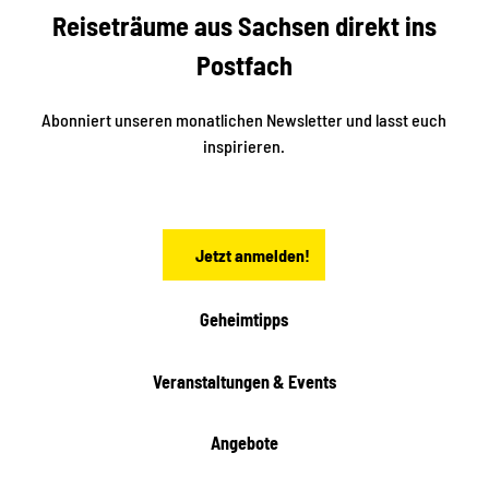
b
Reiseträume aus Sachsen direkt ins
k
i
e
k
Postfach
n
e
i
n
n
S
Abonniert unseren monatlichen Newsletter und lasst euch
a
inspirieren.
c
h
s
e
n
Jetzt anmelden!
Geheimtipps
Veranstaltungen & Events
Angebote