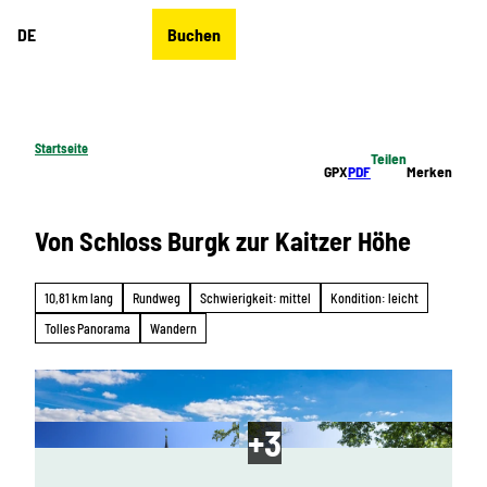
Z
DE
Buchen
u
Merkzettel
Suche
Menü
m
I
n
h
Startseite
Teilen
a
GPX
PDF
Merken
l
t
Von Schloss Burgk zur Kaitzer Höhe
10,81 km lang
Rundweg
Schwierigkeit: mittel
Kondition: leicht
Tolles Panorama
Wandern