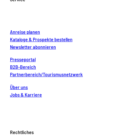
o
r
e
e
i
k
a
s
n
m
t
Anreise planen
Kataloge & Prospekte bestellen
Newsletter abonnieren
Presseportal
B2B-Bereich
Partnerbereich/Tourismusnetzwerk
Über uns
Jobs & Karriere
Rechtliches