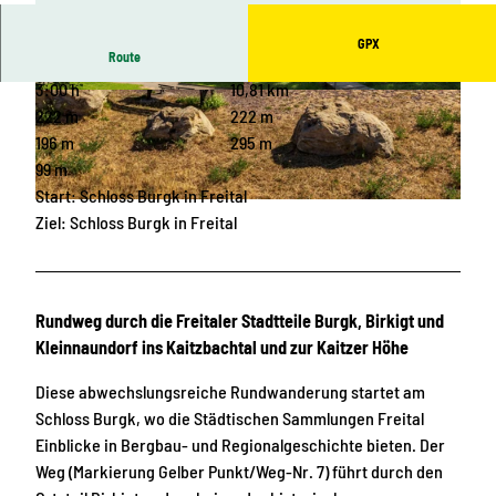
GPX
Route
3:00 h
10,81 km
© Tilo Harder, Stadt Freital |
CC-BY-SA
© Tilo Harder, Stadt Freital |
CC-BY-SA
222 m
222 m
196 m
295 m
99 m
Start: Schloss Burgk in Freital
© Tilo Harder, Stadt Freital |
CC-BY
Ziel: Schloss Burgk in Freital
Rundweg durch die Freitaler Stadtteile Burgk, Birkigt und
Kleinnaundorf ins Kaitzbachtal und zur Kaitzer Höhe
Diese abwechslungsreiche Rundwanderung startet am
Schloss Burgk, wo die Städtischen Sammlungen Freital
Einblicke in Bergbau- und Regionalgeschichte bieten. Der
Weg (Markierung Gelber Punkt/Weg-Nr. 7) führt durch den