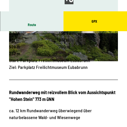
GPX
Route
3:47 h
13,38 km
© Archiv TVV, J. Bärthel |
CC-BY-SA
© Jan Bräuer, Vogtland - Sinfonie der Natur |
CC-BY-SA
281 m
281 m
528 m
760 m
232 m
Start: Parkplatz Freilichtmuseum Eubabrunn
© Archiv TVV, S. Prelec |
CC-BY-SA
Ziel: Parkplatz Freilichtmuseum Eubabrunn
Rundwanderweg mit reizvollem Blick vom Aussichtspunkt
"Hohen Stein" 773 m üNN
ca. 12 km Rundwanderweg überwiegend über
naturbelassene Wald- und Wiesenwege