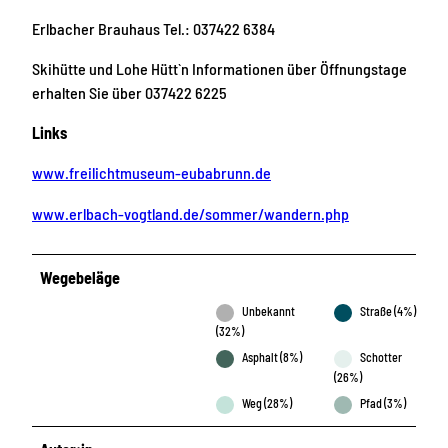
Erlbacher Brauhaus Tel.: 037422 6384
Skihütte und Lohe Hütt`n Informationen über Öffnungstage
erhalten Sie über 037422 6225
Links
www.freilichtmuseum-eubabrunn.de
www.erlbach-vogtland.de/sommer/wandern.php
Wegebeläge
Unbekannt
Straße (4%)
(32%)
Asphalt (8%)
Schotter
(26%)
Weg (28%)
Pfad (3%)