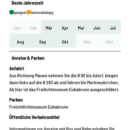
Beste Jahreszeit
geeignet
wetterabhängig
Jan
Feb
Mär
Apr
Mai
Jun
Jul
Aug
Sep
Okt
Nov
Dez
Anreise & Parken
Anfahrt
Aus Richtung Plauen nehmen Sie die B 92 bis Adorf, biegen
dann links auf die B 283 ab und fahren bis Markneukirchen.
Ab hier ist das Freilichtmuseum Eubabrunn ausgeschildert.
Parken
Freichtlichtmuseum Eubabrunn
Öffentliche Verkehrsmittel
Informationen zur Anreise mit Bus und Bahn erhalten Sie