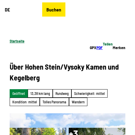
Z
DE
Buchen
u
Merkzettel
Suche
Menü
m
I
n
h
Startseite
Teilen
a
GPX
PDF
Merken
l
t
Über Hohen Stein/Vysoky Kamen und
Kegelberg
Geöffnet
13,38 km lang
Rundweg
Schwierigkeit: mittel
Kondition: mittel
Tolles Panorama
Wandern