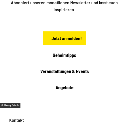
S
Abonniert unseren monatlichen Newsletter und lasst euch
a
inspirieren.
c
h
s
e
n
Jetzt anmelden!
Geheimtipps
Veranstaltungen & Events
Angebote
© Kenny Scholz
Kontakt