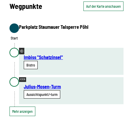
Wegpunkte
Auf der Karte anschauen
Parkplatz Staumauer Talsperre Pöhl
Start
Start
©
Imbiss "Schatzinsel"
Bistro
CC0
Julius-Mosen-Turm
Aussichtspunkt/-turm
Mehr anzeigen