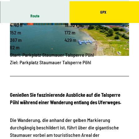
GPX
Route
4:40 h
18,30 km
© Archiv Tourismusverband Vogtland, S. Theili
© Archiv Zweckverband Talsperre Pöhl, U. Loes
g |
CC0
cher |
CC0
152 m
172 m
367 m
429 m
62 m
Start: Parkplatz Staumauer Talsperre Pöhl
© Archiv Zweckverband Talsperre Pöhl, BUR Werbeagentur |
CC0
Ziel: Parkplatz Staumauer Talsperre Pöhl
Genießen Sie faszinierende Ausblicke auf die Talsperre
Pöhl während einer Wanderung entlang des Uferweges.
Die Wanderung, die anhand der gelben Markierung
durchgängig beschildert ist, führt über die gigantische
Staumauer vorbei am touristischen Areal der