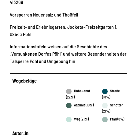
413268
Vorsperren Neuensalz und Thoßfell
Freizeit- und Erlebnisgarten, Jocketa-Freizeitgarten 1,
08543 Pöhl
Informationstafeln weisen auf die Geschichte des
„Versunkenen Dorfes Pöhl“ und weitere Besonderheiten der
Talsperre Pöhl und Umgebung hin
Wegebeläge
Unbekannt
Straße
(22%)
(18%)
Asphalt (10%)
Schotter
(21%)
Weg (21%)
Pfad (8%)
Autor:in