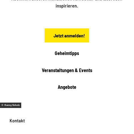
a
inspirieren.
c
h
s
e
n
Jetzt anmelden!
Geheimtipps
Veranstaltungen & Events
Angebote
© Kenny Scholz
Kontakt