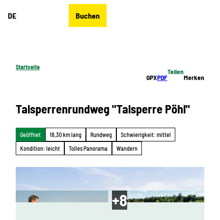
Z
DE
Buchen
u
Merkzettel
Suche
Menü
m
I
n
h
Startseite
Teilen
a
GPX
PDF
Merken
l
t
Talsperrenrundweg "Talsperre Pöhl"
Geöffnet
18,30 km lang
Rundweg
Schwierigkeit: mittel
Kondition: leicht
Tolles Panorama
Wandern