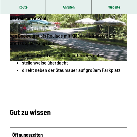
Route
Anrufen
Website
Der Imbiss "Schatzinsel" liegt am Parkplatz Sperrmauer
der
Talsperre Pöhl
Von Bockwurst bis Roulade mit Klößen - wir bieten ein
breites Speiseangebot!
© Zweckverband Talsperre Pöhl | KI-optimiert
gekocht wird nach Großmutters Rezepten
stellenweise überdacht
direkt neben der Staumauer auf großem Parkplatz
Gut zu wissen
Öffnungszeiten