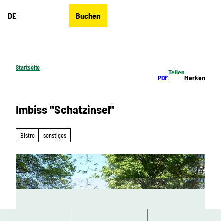
Z
DE
Buchen
u
Merkzettel
Suche
Menü
m
I
n
h
Startseite
Teilen
a
PDF
Merken
l
t
Imbiss "Schatzinsel"
Bistro
sonstiges