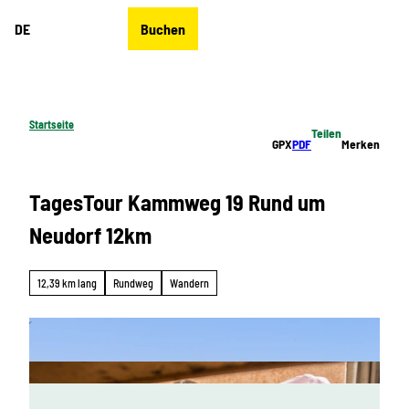
Z
DE
Buchen
u
Merkzettel
Suche
Menü
m
I
n
h
Startseite
Teilen
a
GPX
PDF
Merken
l
t
TagesTour Kammweg 19 Rund um
Neudorf 12km
12,39 km lang
Rundweg
Wandern