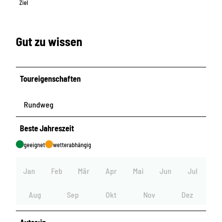
Ziel
Gut zu wissen
Toureigenschaften
Rundweg
Beste Jahreszeit
geeignet
wetterabhängig
Jan
Feb
Mär
Apr
Mai
Jun
Jul
Aug
Sep
Okt
Nov
Dez