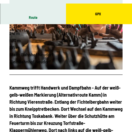
GPX
Route
3:21 h
12,39 km
241 m
241 m
690 m
885 m
195 m
Start: Bahnhof Neudorf
© Katja Steigerwald, Gemeinde Sehmatal |
CC-BY
Ziel: Bahnhof Neudorf
© Bernd März
Kammweg trifft Handwerk und Dampfbahn - Auf der weiß-
gelb-weißen Markierung (Alternativroute Kamm) in
Richtung Vierenstraße. Entlang der Fichtelbergbahn weiter
bis zum Kneipptretbecken. Dort Wechsel auf den Kammweg
in Richtung Toskabank. Weiter über die Schutzhütte am
Feuerturm bis zur Kreuzung Torfstraße-
Klappermühlenweg. Dort nach links auf die weiß-gelb-