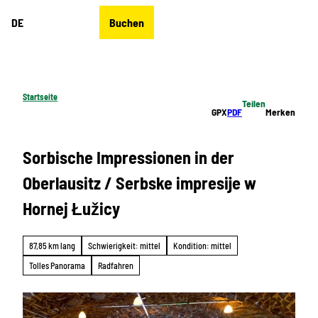
Z
DE
Buchen
u
Merkzettel
Suche
Menü
m
I
n
h
Startseite
Teilen
a
GPX
PDF
Merken
l
t
Sorbische Impressionen in der
Oberlausitz / Serbske impresije w
Hornej Łužicy
87,85 km lang
Schwierigkeit: mittel
Kondition: mittel
Tolles Panorama
Radfahren