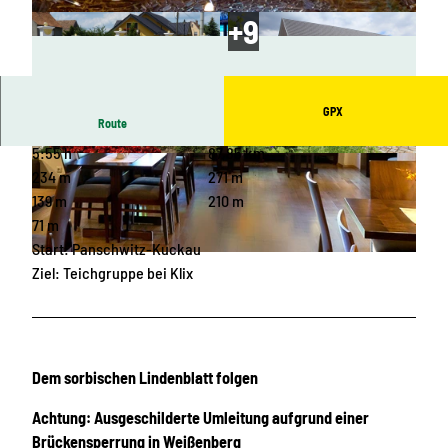
GPX
Route
5:55 h
87,85 km
© OHTL e.V., Das Landschaftswunderland Ober
© Marketing-Gesellschaft Oberlausitz-Niedersc
lausitz |
CC-BY-SA
hlesien mbH, Das Landschaftswunderland Ober
234 m
271 m
lausitz |
CC-BY-SA
139 m
210 m
71 m
Start: Panschwitz-Kuckau
© Restaurant Wjelbig Bautzen, Das Landschaftswunderland Oberlausitz |
CC-BY-SA
Ziel: Teichgruppe bei Klix
Dem sorbischen Lindenblatt folgen
Achtung: Ausgeschilderte Umleitung aufgrund einer
Brückensperrung in Weißenberg