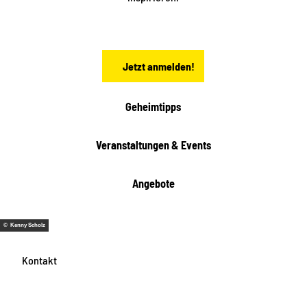
c
h
s
e
n
Jetzt anmelden!
Geheimtipps
Veranstaltungen & Events
Angebote
© Kenny Scholz
Kontakt