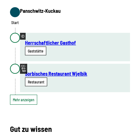
Panschwitz-Kuckau
Start
Start
©
Herrschaftlicher Gasthof
Gaststätte
CC-
BY-
ND
Sorbisches Restaurant Wjelbik
Restaurant
Mehr anzeigen
Gut zu wissen