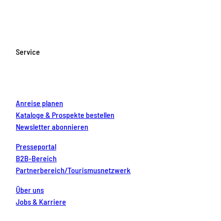
c
s
u
n
n
e
t
T
t
k
b
a
u
e
e
o
g
b
r
d
Service
o
r
e
e
i
k
a
s
n
m
t
Anreise planen
Kataloge & Prospekte bestellen
Newsletter abonnieren
Presseportal
B2B-Bereich
Partnerbereich/Tourismusnetzwerk
Über uns
Jobs & Karriere