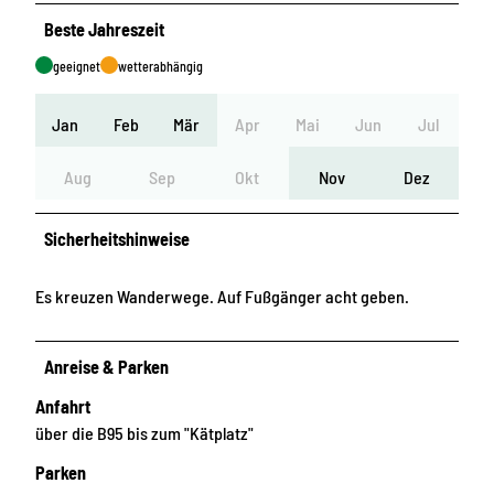
Beste Jahreszeit
geeignet
wetterabhängig
Jan
Feb
Mär
Apr
Mai
Jun
Jul
Aug
Sep
Okt
Nov
Dez
Sicherheitshinweise
Es kreuzen Wanderwege. Auf Fußgänger acht geben.
Anreise & Parken
Anfahrt
über die B95 bis zum "Kätplatz"
Parken