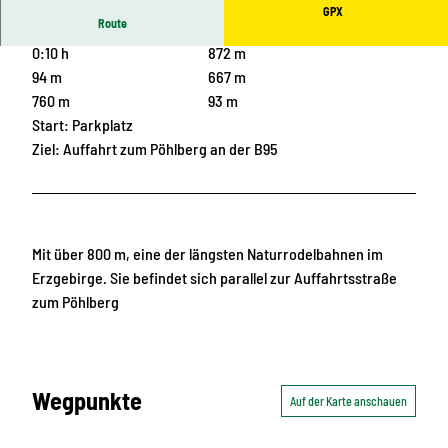
GPX
Route
0:10 h
872 m
94 m
667 m
760 m
93 m
Start: Parkplatz
Ziel: Auffahrt zum Pöhlberg an der B95
Mit über 800 m, eine der längsten Naturrodelbahnen im
Erzgebirge. Sie befindet sich parallel zur Auffahrtsstraße
zum Pöhlberg
Wegpunkte
Auf der Karte anschauen