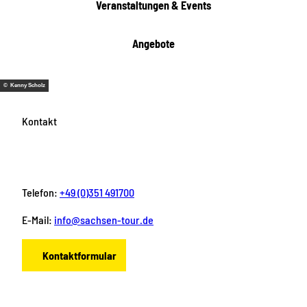
Veranstaltungen & Events
Angebote
© Kenny Scholz
Kontakt
Telefon:
+49 (0)351 491700
E-Mail:
info@sachsen-tour.de
Kontaktformular
F
I
Y
P
L
a
n
o
i
i