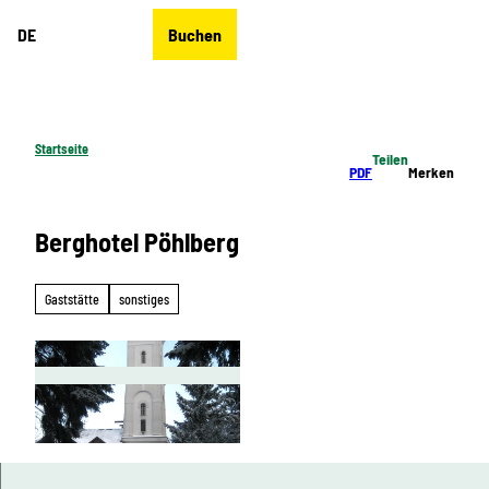
Z
DE
Buchen
u
Merkzettel
Suche
Menü
m
I
n
h
Startseite
Teilen
a
PDF
Merken
l
t
Berghotel Pöhlberg
Gaststätte
sonstiges
© Ulrich Falk, Stadt Annaberg-Buchholz