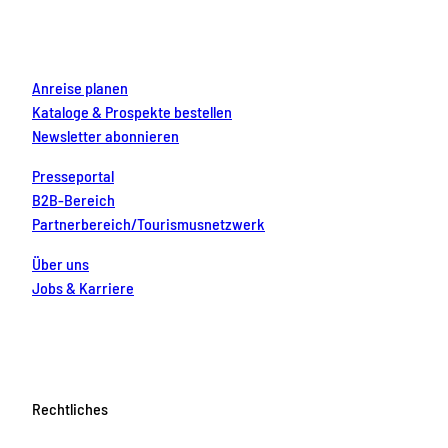
k
a
s
n
m
t
Anreise planen
Kataloge & Prospekte bestellen
Newsletter abonnieren
Presseportal
B2B-Bereich
Partnerbereich/Tourismusnetzwerk
Über uns
Jobs & Karriere
Rechtliches