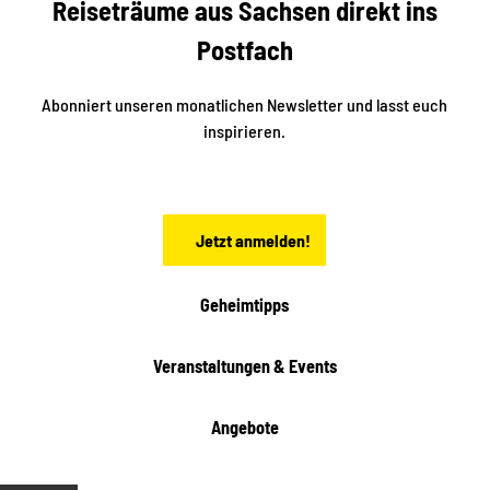
Reiseträume aus Sachsen direkt ins
d
t
e
a
Postfach
K
d
l
e
t
i
Abonniert unseren monatlichen Newsletter und lasst euch
s
n
inspirieren.
c
s
t
h
ä
ö
d
n
t
Jetzt anmelden!
e
h
e
i
Geheimtipps
t
e
Veranstaltungen & Events
n
Angebote