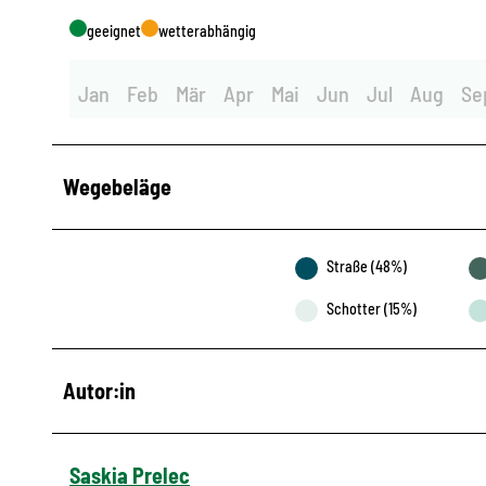
geeignet
wetterabhängig
Jan
Feb
Mär
Apr
Mai
Jun
Jul
Aug
Se
Wegebeläge
Straße (48%)
Schotter (15%)
Autor:in
Saskia Prelec