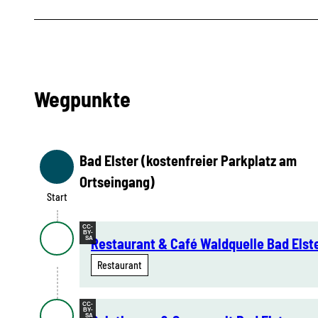
Wegpunkte
Bad Elster (kostenfreier Parkplatz am
Start
Ortseingang)
Start
CC-
BY-
SA
Restaurant & Café Waldquelle Bad Elst
Restaurant
CC-
BY-
SA