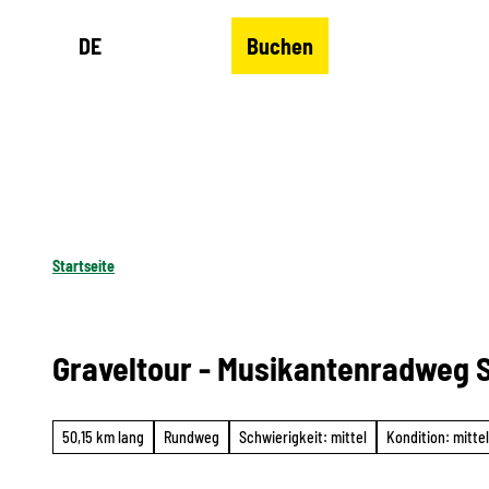
Z
DE
Buchen
u
Merkzettel
Suche
Menü
m
I
n
h
a
l
Startseite
t
Graveltour - Musikantenradweg S
50,15 km lang
Rundweg
Schwierigkeit: mittel
Kondition: mittel