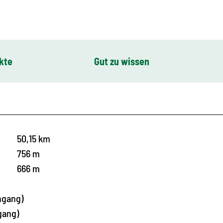
kte
Gut zu wissen
50,15 km
756 m
666 m
ngang)
gang)