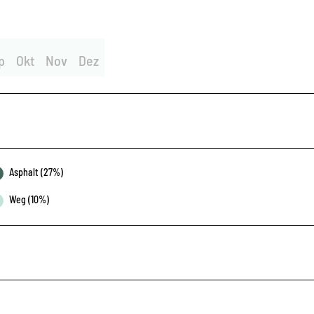
p
Okt
Nov
Dez
Asphalt (27%)
Weg (10%)