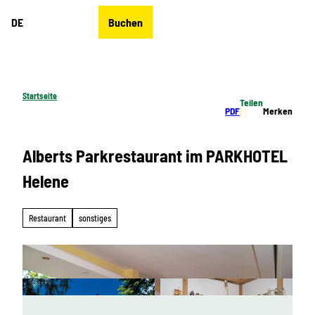
Z
DE
Buchen
u
Merkzettel
Suche
Menü
m
I
n
h
Startseite
Teilen
a
PDF
Merken
l
t
Alberts Parkrestaurant im PARKHOTEL
Helene
Restaurant
sonstiges