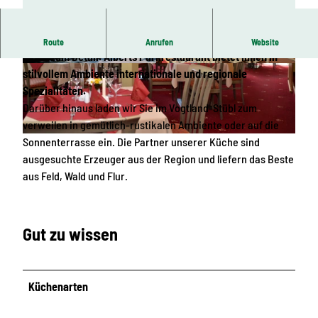
Unsere Gastronomie – das sind erstklassige Zutaten und
Route
Anrufen
Website
Liebe zum Detail. Alberts Parkrestaurant bietet Ihnen in
© Archiv Parkhotel Helene |
CC-BY-SA
© Parkhotel Helene |
CC-BY-SA
stilvollem Ambiente internationale und regionale
Spezialitäten.
Darüber hinaus laden wir Sie im Vogtland-Stübl zum
verweilen in gemütlich-rustikalen Ambiente oder auf die
Sonnenterrasse ein. Die Partner unserer Küche sind
© Parkhotel Helene |
CC-BY-SA
ausgesuchte Erzeuger aus der Region und liefern das Beste
aus Feld, Wald und Flur.
Gut zu wissen
Küchenarten