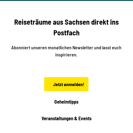
n
e
s
r
S
n
Reiseträume aus Sachsen direkt ins
d
t
e
a
Postfach
K
d
l
e
t
i
Abonniert unseren monatlichen Newsletter und lasst euch
s
n
inspirieren.
c
s
t
h
ä
ö
d
n
t
Jetzt anmelden!
e
h
e
i
Geheimtipps
t
e
Veranstaltungen & Events
n