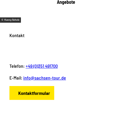
Angebote
© Kenny Scholz
Kontakt
Telefon:
+49 (0)351 491700
E-Mail:
info@sachsen-tour.de
Kontaktformular
F
I
Y
P
L
a
n
o
i
i
c
s
u
n
n
e
t
T
t
k