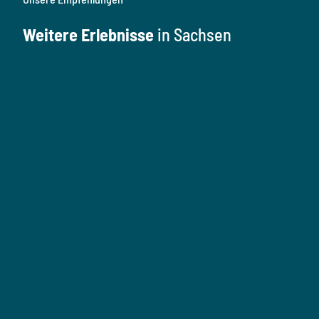
Weitere Erlebnisse
in Sachsen
K
u