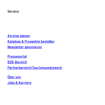
b
a
u
e
e
o
g
b
r
d
Service
o
r
e
e
i
k
a
s
n
m
t
Anreise planen
Kataloge & Prospekte bestellen
Newsletter abonnieren
Presseportal
B2B-Bereich
Partnerbereich/Tourismusnetzwerk
Über uns
Jobs & Karriere