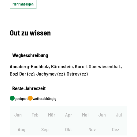
Mehr anzeigen
Gut zu wissen
Wegbeschreibung
Annaberg-Buchholz, Bärenstein, Kurort Oberwiesenthal.,
Bozi Dar (cz), Jachymov (cz), Ostrov (cz)
Beste Jahreszeit
geeignet
wetterabhängig
Jan
Feb
Mär
Apr
Mai
Jun
Jul
Aug
Sep
Okt
Nov
Dez