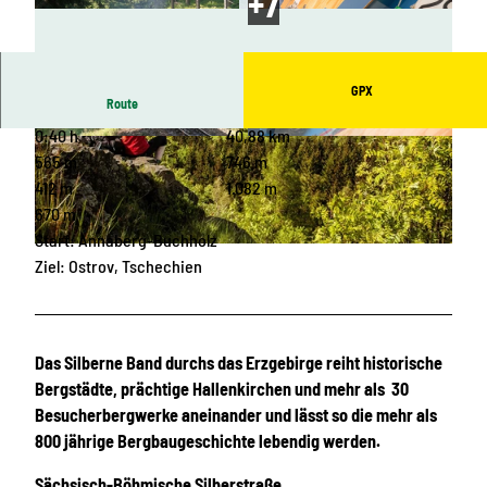
GPX
Route
0:40 h
40,88 km
© Andreas Schmidt, SDG, Andreas Schmidt
© Sandro Lindner, S-Print Digitaler Druck Gmb
H
565 m
746 m
412 m
1.082 m
670 m
Start: Annaberg-Buchholz
© Rene Gaens, Erlebnisheimat Erzgebirge
Ziel: Ostrov, Tschechien
Das Silberne Band durchs das Erzgebirge reiht historische
Bergstädte, prächtige Hallenkirchen und mehr als 30
Besucherbergwerke aneinander und lässt so die mehr als
800 jährige Bergbaugeschichte lebendig werden.
Sächsisch-Böhmische Silberstraße