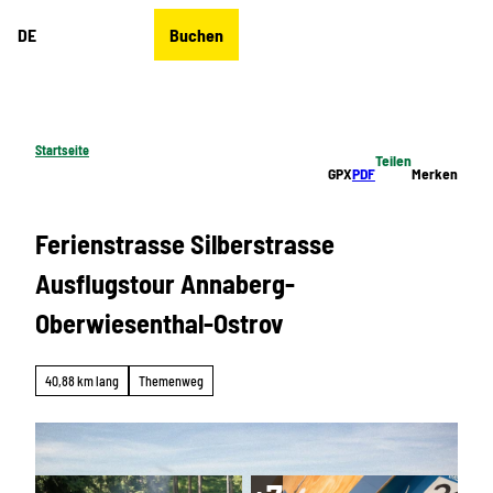
Z
DE
Buchen
u
Merkzettel
Suche
Menü
m
I
n
h
Startseite
Teilen
a
GPX
PDF
Merken
l
t
Ferienstrasse Silberstrasse
Ausflugstour Annaberg-
Oberwiesenthal-Ostrov
40,88 km lang
Themenweg