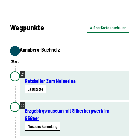
Wegpunkte
Auf der Karte anschauen
Annaberg-Buchholz
Start
Start
©
Ratskeller Zum Neinerlaa
Gaststätte
©
Erzgebirgsmuseum mit Silberbergwerk Im
Gößner
Museum/Sammlung