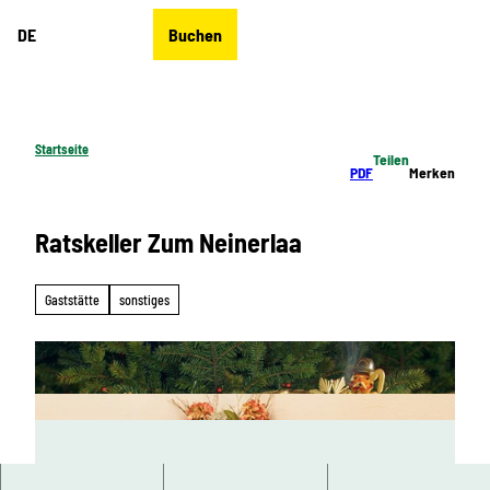
Z
DE
Buchen
u
Merkzettel
Suche
Menü
m
I
n
h
Startseite
Teilen
a
PDF
Merken
l
t
Ratskeller Zum Neinerlaa
Gaststätte
sonstiges