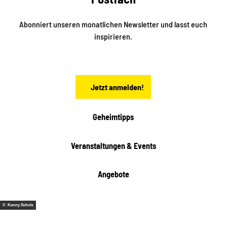
d
l
e
t
i
Abonniert unseren monatlichen Newsletter und lasst euch
s
n
inspirieren.
c
s
t
h
ä
ö
d
n
t
Jetzt anmelden!
e
h
e
i
Geheimtipps
t
e
Veranstaltungen & Events
n
Angebote
© Kenny Scholz