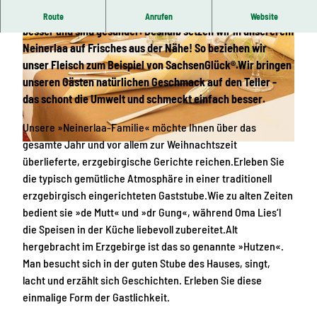
Frische, regionale und saisonale Zutaten schmecken
Route
Anrufen
Website
besser und sind gesünder. Deshalb setzen wir in unsererem
Neinerlaa auf Frisches aus der Nähe! So beziehen wir
unser Fleisch zum Beispiel von SachsenGlück®.Wir bringen
unseren Gästen natürlichen Geschmack auf den Teller -
das schont die Umwelt und schmeckt einfach besser.
© Ratskeller »Zum Neinerlaa«
Unsere »Neinerlaa-Familie« möchte Ihnen über das
gesamte Jahr und vor allem zur Weihnachtszeit
© Ratskeller »Zum Neinerlaa«
überlieferte, erzgebirgische Gerichte reichen.Erleben Sie
die typisch gemütliche Atmosphäre in einer traditionell
erzgebirgisch eingerichteten Gaststube.Wie zu alten Zeiten
bedient sie »de Mutt« und »dr Gung«, während Oma Lies‘l
die Speisen in der Küche liebevoll zubereitet.Alt
hergebracht im Erzgebirge ist das so genannte »Hutzen«.
Man besucht sich in der guten Stube des Hauses, singt,
lacht und erzählt sich Geschichten. Erleben Sie diese
einmalige Form der Gastlichkeit.