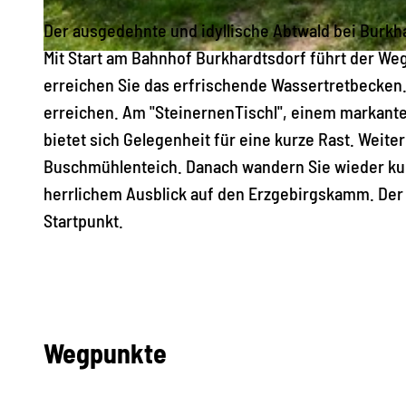
Der ausgedehnte und idyllische Abtwald bei Burkh
Mit Start am Bahnhof Burkhardtsdorf führt der We
© Corinna Bergelt, Greifensteinregion |
CC-BY-ND
erreichen Sie das erfrischende Wassertretbecken.
erreichen. Am "SteinernenTischl", einem markanten 
bietet sich Gelegenheit für eine kurze Rast. Weit
Buschmühlenteich. Danach wandern Sie wieder kur
herrlichem Ausblick auf den Erzgebirgskamm. Der A
Startpunkt.
Wegpunkte