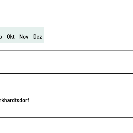
p
Okt
Nov
Dez
rkhardtsdorf