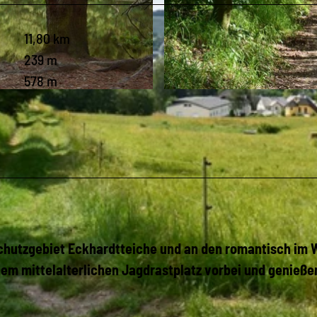
11,80 km
239 m
578 m
© Corinna Bergelt, Greifensteinregion |
CC-BY-ND
chutzgebiet Eckhardtteiche und an den romantisch im 
m mittelalterlichen Jagdrastplatz vorbei und genieße