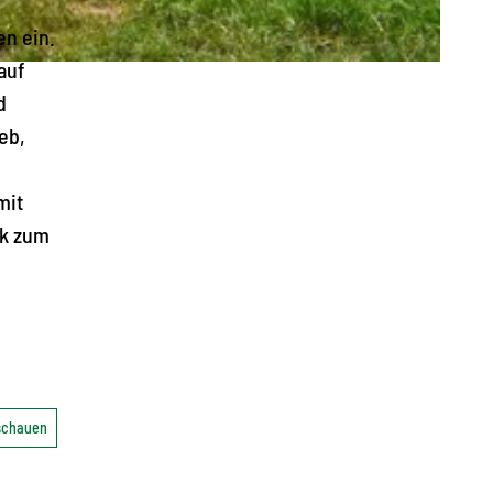
en ein.
auf
d
eb,
mit
ck zum
nschauen