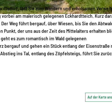
ardtsdorf, lädt Sie zum Wandern und erholsamen Verweil
g vorbei am malerisch gelegenen Eckhardtteich. Kurz dar
 Der Weg führt bergauf, über Wiesen, bis Sie den Abtwal
Punkt, der uns aus der Zeit des Mittelalters erhalten bli
er geht es zum romantisch im Wald gelegenen
z bergauf und gehen ein Stück entlang der Eisenstraße 
bstieg ins Tal, entlang des Zöpfelsteigs, führt Sie zurü
Auf der Karte a