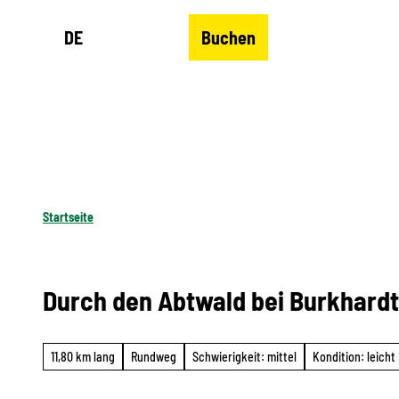
Z
DE
Buchen
u
Merkzettel
Suche
Menü
m
I
n
h
a
l
Startseite
t
Durch den Abtwald bei Burkhard
11,80 km lang
Rundweg
Schwierigkeit: mittel
Kondition: leicht