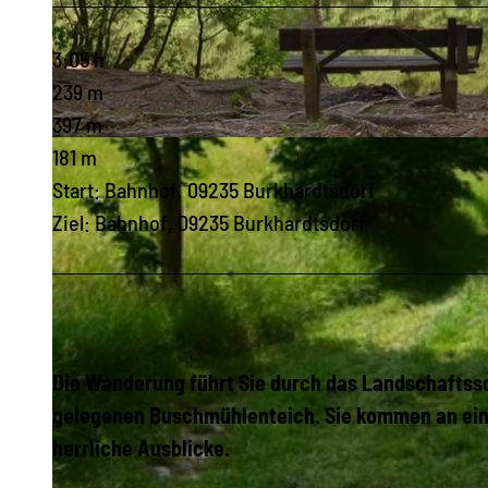
3:05 h
239 m
397 m
© Corinna Bergelt, Greifensteinregion |
CC-BY-ND
181 m
Start: Bahnhof, 09235 Burkhardtsdorf
Ziel: Bahnhof, 09235 Burkhardtsdorf
Die Wanderung führt Sie durch das Landschaftss
gelegenen Buschmühlenteich. Sie kommen an eine
herrliche Ausblicke.