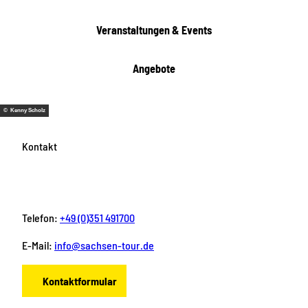
t
e
Veranstaltungen & Events
n
Angebote
© Kenny Scholz
Kontakt
Telefon:
+49 (0)351 491700
E-Mail:
info@sachsen-tour.de
Kontaktformular