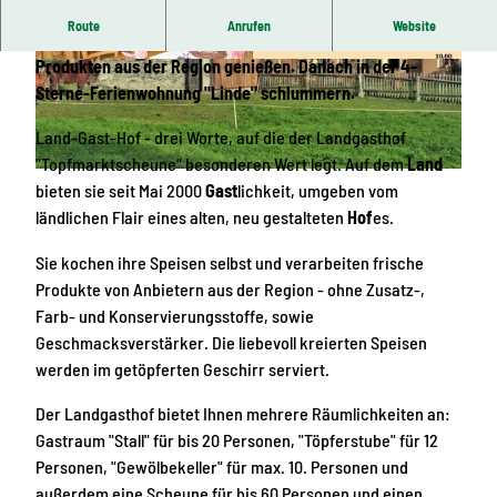
Route
Anrufen
Website
In ruhiger, ländlicher Idylle Gaumenfreuden mit frischen
Produkten aus der Region genießen. Danach in der 4-
© M. Walter, Topfmarktscheune |
CC-BY-ND
© Topfmarktscheune | KI-optimiert |
CC-BY-ND
Sterne-Ferienwohnung "Linde" schlummern.
Land-Gast-Hof - drei Worte, auf die der Landgasthof
"Topfmarktscheune" besonderen Wert legt. Auf dem
Land
© M. Walter, Topfmarktscheune |
CC-BY-ND
bieten sie seit Mai 2000
Gast
lichkeit, umgeben vom
ländlichen Flair eines alten, neu gestalteten
Hof
es.
Sie kochen ihre Speisen selbst und verarbeiten frische
Produkte von Anbietern aus der Region - ohne Zusatz-,
Farb- und Konservierungsstoffe, sowie
Geschmacksverstärker. Die liebevoll kreierten Speisen
werden im getöpferten Geschirr serviert.
Der Landgasthof bietet Ihnen mehrere Räumlichkeiten an:
Gastraum "Stall" für bis 20 Personen, "Töpferstube" für 12
Personen, "Gewölbekeller" für max. 10. Personen und
außerdem eine Scheune für bis 60 Personen und einen