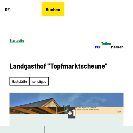
Z
DE
Buchen
u
Merkzettel
Suche
Menü
m
I
n
h
Startseite
Teilen
a
PDF
Merken
l
t
Landgasthof "Topfmarktscheune"
Gaststätte
sonstiges