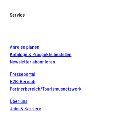
b
a
u
e
e
o
g
b
r
d
Service
o
r
e
e
i
k
a
s
n
m
t
Anreise planen
Kataloge & Prospekte bestellen
Newsletter abonnieren
Presseportal
B2B-Bereich
Partnerbereich/Tourismusnetzwerk
Über uns
Jobs & Karriere