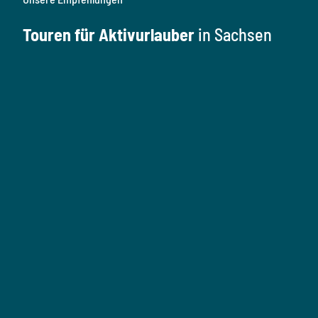
Touren für Aktivurlauber
in Sachsen
W
a