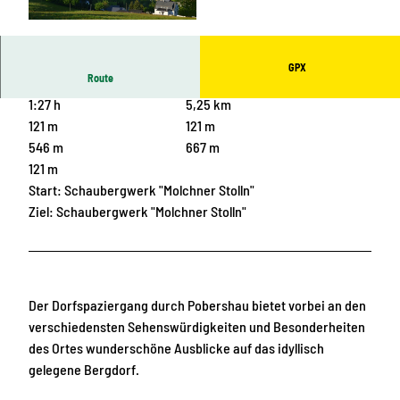
© Stadtverwaltung Marienberg
GPX
Route
1:27 h
5,25 km
121 m
121 m
546 m
667 m
121 m
Start: Schaubergwerk "Molchner Stolln"
Ziel: Schaubergwerk "Molchner Stolln"
Der Dorfspaziergang durch Pobershau bietet vorbei an den
verschiedensten Sehenswürdigkeiten und Besonderheiten
des Ortes wunderschöne Ausblicke auf das idyllisch
gelegene Bergdorf.