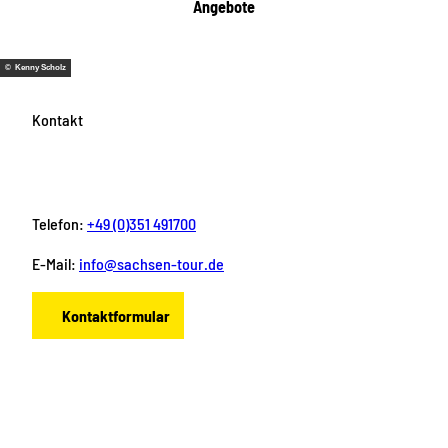
Angebote
© Kenny Scholz
Kontakt
Telefon:
+49 (0)351 491700
E-Mail:
info@sachsen-tour.de
Kontaktformular
F
I
Y
P
L
a
n
o
i
i
c
s
u
n
n
e
t
T
t
k