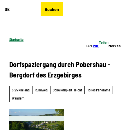
Z
DE
Buchen
u
Merkzettel
Suche
Menü
m
I
n
h
Startseite
Teilen
a
GPX
PDF
Merken
l
t
Dorfspaziergang durch Pobershau -
Bergdorf des Erzgebirges
5,25 km lang
Rundweg
Schwierigkeit: leicht
Tolles Panorama
Wandern