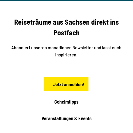
i
o2me
r
dia
n
e
b
c
Reiseträume aus Sachsen direkt ins
k
i
e
k
Postfach
n
e
i
n
n
S
Abonniert unseren monatlichen Newsletter und lasst euch
a
inspirieren.
c
h
s
e
n
Jetzt anmelden!
Geheimtipps
Veranstaltungen & Events