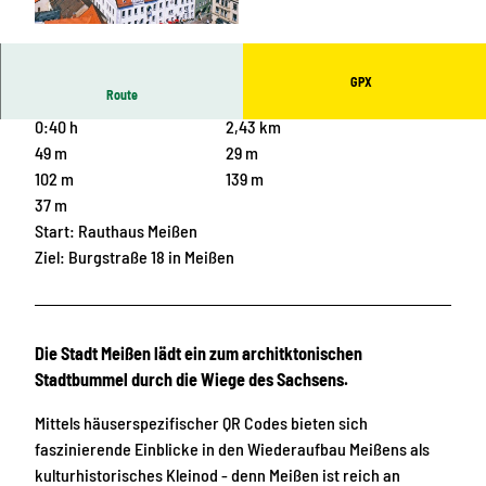
© Stadt Meißen
GPX
Route
0:40 h
2,43 km
49 m
29 m
102 m
139 m
37 m
Start: Rauthaus Meißen
Ziel: Burgstraße 18 in Meißen
Die Stadt Meißen lädt ein zum architktonischen
Stadtbummel durch die Wiege des Sachsens.
Mittels häuserspezifischer QR Codes bieten sich
faszinierende Einblicke in den Wiederaufbau Meißens als
kulturhistorisches Kleinod - denn Meißen ist reich an