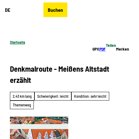
Z
DE
Buchen
u
Merkzettel
Suche
Menü
m
I
n
h
Startseite
Teilen
a
GPX
PDF
Merken
l
t
Denkmalroute - Meißens Altstadt
erzählt
2,43 km lang
Schwierigkeit: leicht
Kondition: sehr leicht
Themenweg