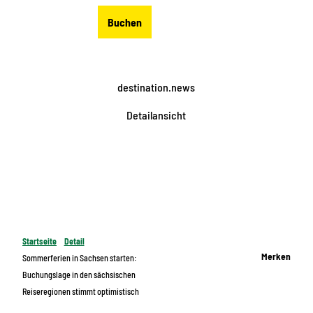
Z
DE
Buchen
u
Merkzettel
Suche
Menü
m
I
n
destination.news
h
a
Detailansicht
l
t
Startseite
Detail
Merken
Sommerferien in Sachsen starten:
Buchungslage in den sächsischen
Reiseregionen stimmt optimistisch