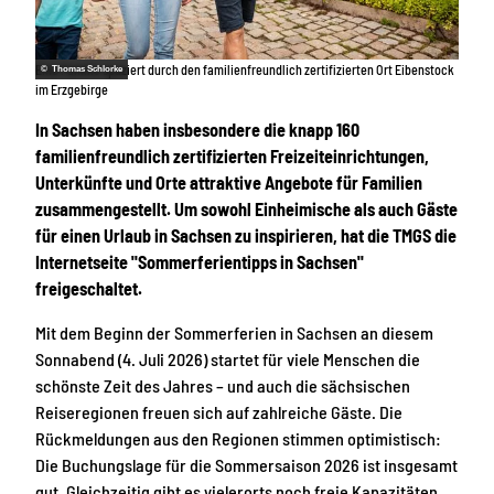
Eine Familie spaziert durch den familienfreundlich zertifizierten Ort Eibenstock
© Thomas Schlorke
im Erzgebirge
In Sachsen haben insbesondere die knapp 160
familienfreundlich zertifizierten Freizeiteinrichtungen,
Unterkünfte und Orte attraktive Angebote für Familien
zusammengestellt. Um sowohl Einheimische als auch Gäste
für einen Urlaub in Sachsen zu inspirieren, hat die TMGS die
Internetseite "Sommerferientipps in Sachsen"
freigeschaltet.
Mit dem Beginn der Sommerferien in Sachsen an diesem
Sonnabend (4. Juli 2026) startet für viele Menschen die
schönste Zeit des Jahres – und auch die sächsischen
Reiseregionen freuen sich auf zahlreiche Gäste. Die
Rückmeldungen aus den Regionen stimmen optimistisch:
Die Buchungslage für die Sommersaison 2026 ist insgesamt
gut. Gleichzeitig gibt es vielerorts noch freie Kapazitäten