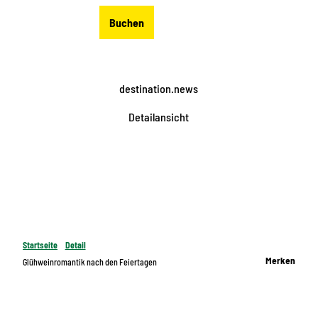
Z
DE
Buchen
u
Merkzettel
Suche
Menü
m
I
n
destination.news
h
a
Detailansicht
l
t
Startseite
Detail
Merken
Glühweinromantik nach den Feiertagen