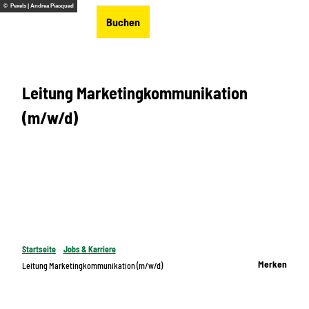
Z
© Pexels | Andrea Piacquad
DE
Buchen
u
Merkzettel
Suche
Menü
m
I
n
Leitung Marketingkommunikation
h
a
(m/w/d)
l
t
Startseite
Jobs & Karriere
Merken
Leitung Marketingkommunikation (m/w/d)