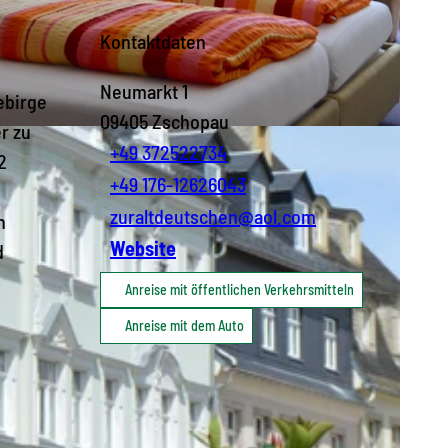
Kontaktdaten
Neumarkt 1
ebirge
09405
Zschopau
r zu
+49 372522734
2
+49 176-12626043
zuraltdeutschen@aol.com
n
Website
d
Anreise mit öffentlichen Verkehrsmitteln
Anreise mit dem Auto