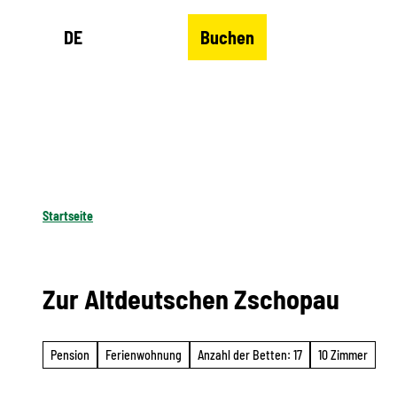
Z
DE
Buchen
u
Merkzettel
Suche
Menü
m
I
n
h
a
l
Startseite
t
Zur Altdeutschen Zschopau
Pension
Ferienwohnung
Anzahl der Betten: 17
10 Zimmer